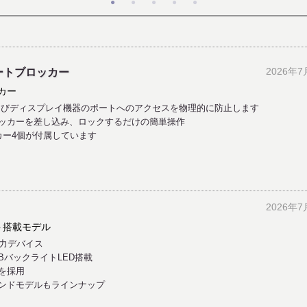
2026年7
t ポートブロッカー
カー
よびディスプレイ機器のポートへのアクセスを物理的に防止します
ートにブロッカーを差し込み、ロックするだけの簡単操作
カー4個が付属しています
2026年7
イト搭載モデル
入力デバイス
BバックライトLED搭載
を採用
ンドモデルもラインナップ