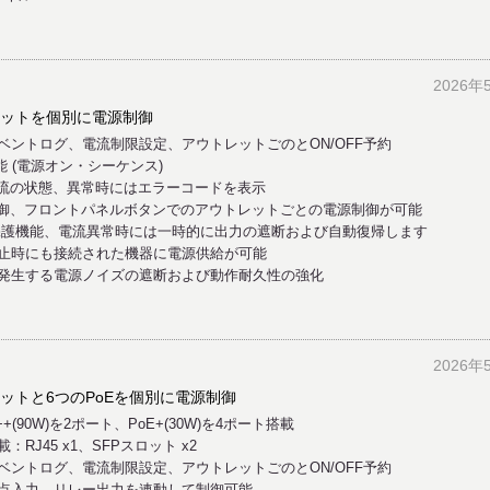
2026年
レットを個別に電源制御
ントログ、電流制限設定、アウトレットごのとON/OFF予約
能 (電源オン・シーケンス)
電流の状態、異常時にはエラーコードを表示
ト制御、フロントパネルボタンでのアウトレットごとの電源制御が可能
保護機能、電流異常時には一時的に出力の遮断および自動復帰します
止時にも接続された機器に電源供給が可能
F/ON時に発生する電源ノイズの遮断および動作耐久性の強化
2026年
ットと6つのPoEを個別に電源制御
E++(90W)を2ポート、PoE+(30W)を4ポート搭載
J45 x1、SFPスロット x2
ントログ、電流制限設定、アウトレットごのとON/OFF予約
点入力、リレー出力を連動して制御可能