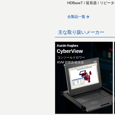
HDBaseT / 延長器 / リピ
全製品一覧
主な取り扱いメーカー
Austin Hughes
CyberView
コンソールドロワー
KVM 切替器/延長器