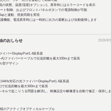
流の状態、温度/湿度(オプション)、異常時にはエラーコードを表示
でのリモート制御、およびフロントパネルボタンでの電源制御が可能
 Mapと連動、視覚同期を実現
保護機能、電流異常時には一時的に出力の遮断および自動復帰します
2026年
開始のおしらせ
ァイバーDisplayPort1.4延長器
ype-A)ファイバーケーブルで伝送距離を最大330mまで延長
ル型デザイン
K@144Hz対応の光ファイバーDisplayPort1.4延長器
芯)で伝送距離を最大300mまで延長
UXチャンネルで起こりうる問題を解消し、映像設定や解像度を自動で修正・保持し
Gbps)仕様のアクティブオプティカルケーブル