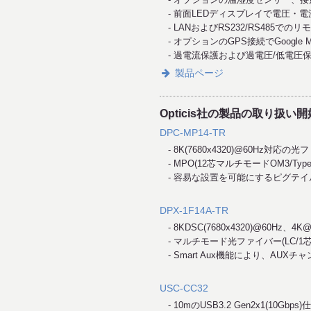
前面LEDディスプレイで電圧・電
LANおよびRS232/RS485
オプションのGPS接続でGoogle
過電流保護および過電圧/低電圧
製品ページ
Opticis社の製品の取り扱い
DPC-MP14-TR
8K(7680x4320)@60Hz対応の光フ
MPO(12芯マルチモードOM3/T
容易な設置を可能にするピグテイ
DPX-1F14A-TR
8KDSC(7680x4320)@60Hz、4
マルチモード光ファイバー(LC/1
Smart Aux機能により、A
USC-CC32
10mのUSB3.2 Gen2x1(10