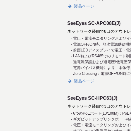
製品ページ
SeeEyes SC-APC08E(J)
ネットワーク経由で8口のアウト
電圧・電流モニタリングおよびイベ
電源OFF/ON時、順次電源供給機
前面LEDディスプレイで電圧・
LANおよびRS485でのリモー
過電流保護および過電圧/低電圧
電源バイパス機能により、本体停
Zero-Crossing：電源OF
製品ページ
SeeEyes SC-HPC63(J)
ネットワーク経由で3口のアウトレ
6つのPoEポート(10/100M)：Po
ギガビットアップリンクポート搭載：R
電圧・電流モニタリングおよびイベ
オプションの温湿度センサー、接