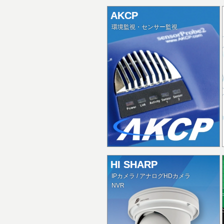
AKCP
環境監視・センサー監視
HI SHARP
IPカメラ / アナログHDカメラ
NVR