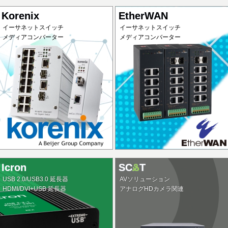
Korenix
EtherWAN
イーサネットスイッチ
イーサネットスイッチ
メディアコンバーター
メディアコンバーター
Icron
SC
&
T
USB 2.0/USB3.0 延長器
AVソリューション
HDMI/DVI+USB 延長器
アナログHDカメラ関連