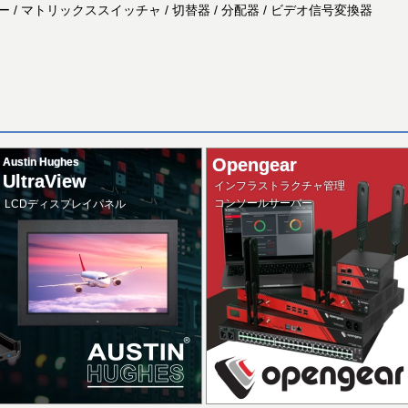
ーター / マトリックススイッチャ / 切替器 / 分配器 / ビデオ信号変換器
Opengear
Austin Hughes
UltraView
インフラストラクチャ管理
コンソールサーバー
LCDディスプレイパネル