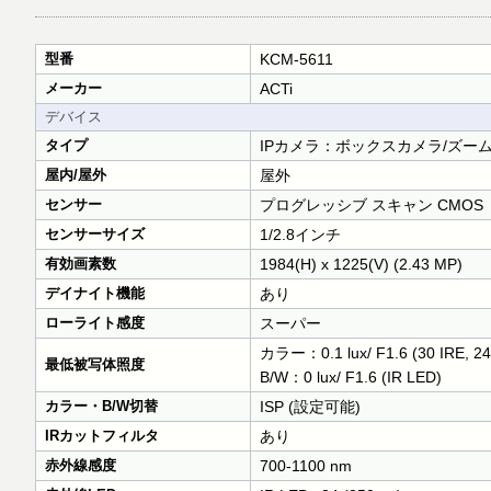
型番
KCM-5611
メーカー
ACTi
デバイス
タイプ
IPカメラ：ボックスカメラ/ズー
屋内/屋外
屋外
センサー
プログレッシブ スキャン CMOS
センサーサイズ
1/2.8インチ
有効画素数
1984(H) x 1225(V) (2.43 MP)
デイナイト機能
あり
ローライト感度
スーパー
カラー：0.1 lux/ F1.6 (30 IRE, 24
最低被写体照度
B/W：0 lux/ F1.6 (IR LED)
カラー・B/W切替
ISP (設定可能)
IRカットフィルタ
あり
赤外線感度
700-1100 nm