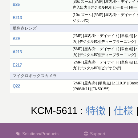
[36x ズーム] [3MP] [屋内/外・デイナイト] [∠5
B26
声入出力] [デジタルI/O] [ヒーター] 
[10x ズーム] [5MP] [屋内/外・デイナイト] [
E213
ジタルI/O]
単焦点レンズ
[2MP] [屋内/外・デイナイト] [単焦点] [∠108
A29
力] [デジタルI/O] [ディープラーニング]
[5MP] [屋内/外・デイナイト] [単焦点] [∠117
A213
力] [デジタルI/O] [ディープラーニング]
[2MP] [屋内/外・デイナイト] [単焦点] [∠101
E217
力] [デジタルI/O] [ビデオ分析]
マイクロボックスカメラ
[2MP] [屋内/外] [単焦点] [∠110.3°] [Ba
Q22
[IP68/IK11] [EN50155]
KCM-5611 :
特徴
|
仕様
Solutions/Products
Support