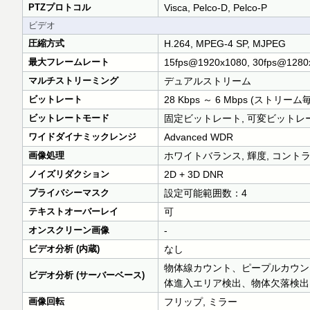
PTZプロトコル
Visca, Pelco-D, Pelco-P
ビデオ
圧縮方式
H.264, MPEG-4 SP, MJPEG
最大フレームレート
15fps@1920x1080, 30fps@1280
マルチストリーミング
デュアルストリーム
ビットレート
28 Kbps ～ 6 Mbps (ストリーム毎
ビットレートモード
固定ビットレート, 可変ビットレ
ワイドダイナミックレンジ
Advanced WDR
画像処理
ホワイトバランス, 輝度, コント
ノイズリダクション
2D + 3D DNR
プライバシーマスク
設定可能範囲数：4
テキストオーバーレイ
可
オンスクリーン画像
-
ビデオ分析 (内蔵)
なし
物体線カウント、ピープルカウン
ビデオ分析 (サーバーベース)
体進入エリア検出、物体欠落検出
画像回転
フリップ, ミラー