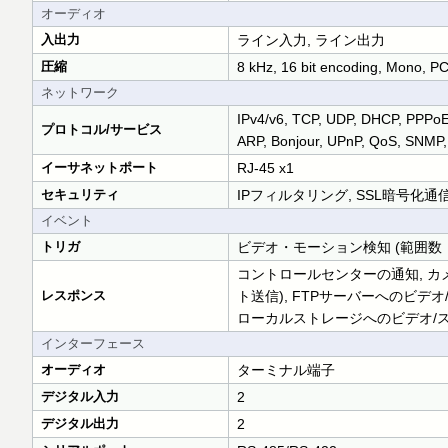
オーディオ
入出力
ライン入力, ライン出力
圧縮
8 kHz, 16 bit encoding, Mono, P
ネットワーク
IPv4/v6, TCP, UDP, DHCP, PPPo
プロトコル/サービス
ARP, Bonjour, UPnP, QoS, SNMP,
イーサネットポート
RJ-45 x1
セキュリティ
IPフィルタリング, SSL暗号化通信
イベント
トリガ
ビデオ・モーション検知 (範囲数：
コントロールセンターの通知, カ
レスポンス
ト送信), FTPサーバーへのビデ
ローカルストレージへのビデオ/ス
インターフェース
オーディオ
ターミナル端子
デジタル入力
2
デジタル出力
2