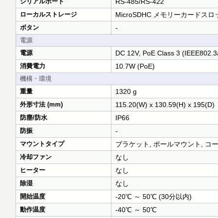
シリアルポート
RS-485/RS-422
ローカルストレージ
MicroSDHC メモリーカードス
ボタン
-
電源
電源
DC 12V, PoE Class 3 (IEEE802.3
消費電力
10.7W (PoE)
機構・環境
重量
1320 g
外形寸法 (mm)
115.20(W) x 130.59(H) x 195(D)
防塵/防水
IP66
防振
-
マウントタイプ
ブラケット, ポールマウント, コ
冷却ファン
なし
ヒーター
なし
除湿
なし
開始温度
-20℃ ～ 50℃ (30分以内)
動作温度
-40℃ ～ 50℃