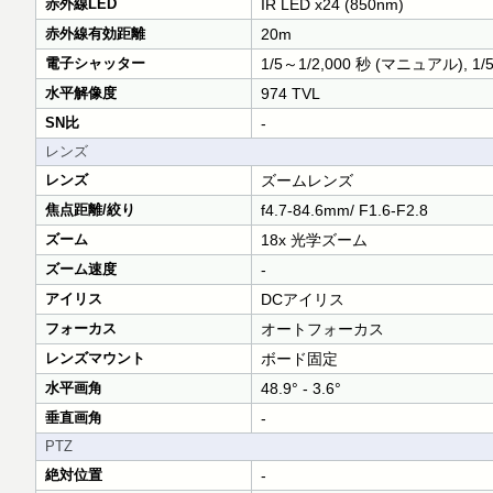
赤外線LED
IR LED x24 (850nm)
赤外線有効距離
20m
電子シャッター
1/5～1/2,000 秒 (マニュアル), 1/
水平解像度
974 TVL
SN比
-
レンズ
レンズ
ズームレンズ
焦点距離/絞り
f4.7-84.6mm/ F1.6-F2.8
ズーム
18x 光学ズーム
ズーム速度
-
アイリス
DCアイリス
フォーカス
オートフォーカス
レンズマウント
ボード固定
水平画角
48.9° - 3.6°
垂直画角
-
PTZ
絶対位置
-