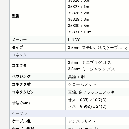
35326：0.5m
35327：1m
35328：2m
型番
35329：3m
35330：5m
35331：10m
メーカー
LINDY
タイプ
3.5mm ステレオ延長ケーブル (オ
コネクタ
3.5mm ミニプラグ オス
コネクタ
3.5mm ミニジャック メス
ハウジング
真鍮 + 銅
コネクタ材
クロームメッキ
コネクタピン
真鍮, 金フラッシュメッキ
オス：6(Ø) x 16.7(D)
寸法 (mm)
メス：6.9(Ø) x 24(D)
ケーブル
ケーブル色
アンスラサイト
ケーブル形状