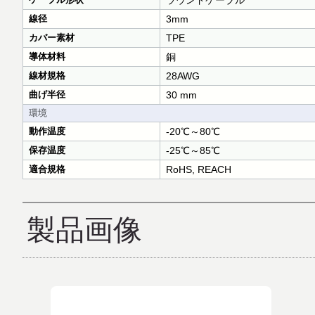
ラウンドケーブル
線径
3mm
カバー素材
TPE
導体材料
銅
線材規格
28AWG
曲げ半径
30 mm
環境
動作温度
-20℃～80℃
保存温度
-25℃～85℃
適合規格
RoHS, REACH
製品画像