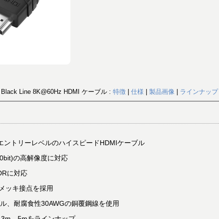
Black Line 8K@60Hz HDMI ケーブル :
特徴
|
仕様
|
製品画像
|
ラインナップ
たエントリーレベルのハイスピードHDMIケーブル
4/10bit)の高解像度に対応
 HDRに対応
金メッキ接点を採用
ル、耐腐食性30AWGの銅覆鋼線を使用
、3m、5mをラインナップ