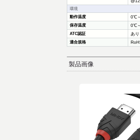
@12
環境
動作温度
0℃
保存温度
0℃
ATC認証
あり
適合規格
RoH
製品画像