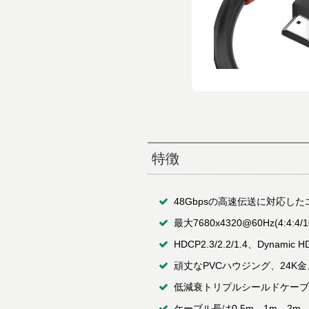
特徴
48Gbpsの高速伝送に対応し
最大7680x4320@60Hz(4:4:
HDCP2.3/2.2/1.4、Dynamic
頑丈なPVCハウジング、24K
低減衰トリプルシールドケーブ
ケーブル長は0.5m、1m、2m