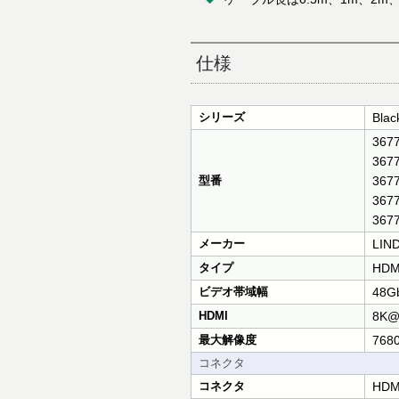
仕様
シリーズ
Bla
367
367
型番
367
367
367
メーカー
LIN
タイプ
HD
ビデオ帯域幅
48G
HDMI
8K@6
最大解像度
7680
コネクタ
コネクタ
HDM