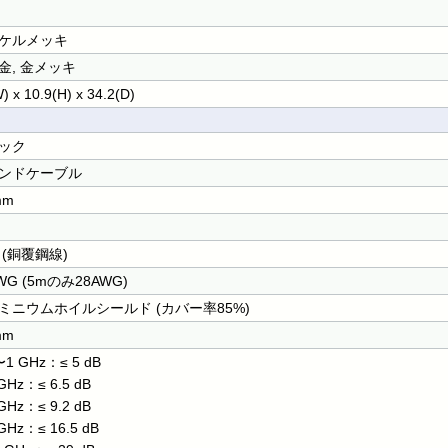
ケルメッキ
金, 金メッキ
) x 10.9(H) x 34.2(D)
ック
ンドケーブル
mm
 (銅覆鋼線)
WG (5mのみ28AWG)
ミニウムホイルシールド (カバー率85%)
mm
1 GHz：≤ 5 dB
GHz：≤ 6.5 dB
GHz：≤ 9.2 dB
GHz：≤ 16.5 dB