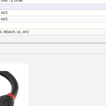
 GHz：≤ 29 dB
～50℃
～50℃
S, REACH, UL, ATC