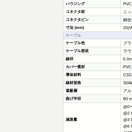
ハウジング
PVC
コネクタ材
ニッ
コネクタピン
銅合
寸法 (mm)
20(W
ケーブル
ケーブル色
ブラ
ケーブル形状
ラウ
線径
6.0
カバー素材
PVC
導体材料
CSS
線材規格
30A
遮蔽層
アル
曲げ半径
80 
@0〜
@2 
減衰量
@3 
@6 