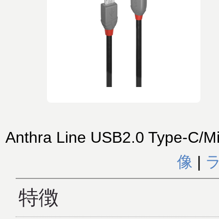
Anthra Line USB2.0 Type-C
像
|
特徴