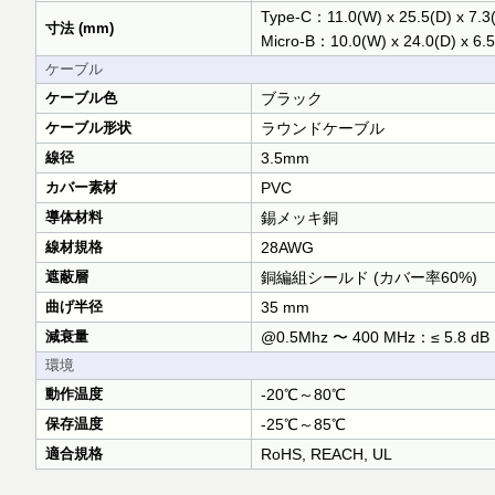
Type-C：11.0(W) x 25.5(D) x 7.3
寸法 (mm)
Micro-B：10.0(W) x 24.0(D) x 6.5
ケーブル
ケーブル色
ブラック
ケーブル形状
ラウンドケーブル
線径
3.5mm
カバー素材
PVC
導体材料
錫メッキ銅
線材規格
28AWG
遮蔽層
銅編組シールド (カバー率60%)
曲げ半径
35 mm
減衰量
@0.5Mhz 〜 400 MHz：≤ 5.8 dB
環境
動作温度
-20℃～80℃
保存温度
-25℃～85℃
適合規格
RoHS, REACH, UL