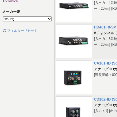
DVR/NVR
[入出力：4系統] 
ー：20km] [R
メーカー別
HD401F8-5M
フィルターリセット
8チャンネル 
[入出力：8系統] 
ー：20km] [R
CA101HD (S
アナログHD
[延長距離：800m 
CD102HD (S
アナログHD
[入力：1] [出力：2