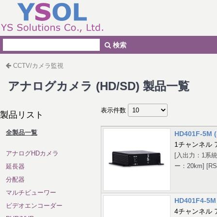
検索
CCTV/カメラ監視
アナログカメラ (HD/SD) 製品一覧
表示件数
製品リスト
全製品一覧
HD401F-5M 
1チャンネル 
アナログHDカメラ
[入出力：1系統] 
ー：20km] [R
延長器
分配器
マルチビューワー
HD401F4-5M
ビデオエンコーダー
4チャンネル 