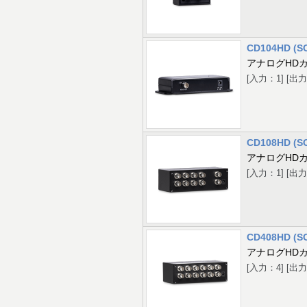
CD104HD (S
アナログHD
[入力：1] [出力：4
CD108HD (S
アナログHD
[入力：1] [出力：
CD408HD (S
アナログHD
[入力：4] [出力：