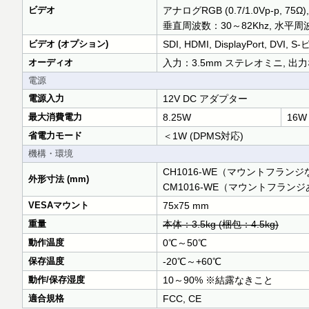
ビデオ
アナログRGB (0.7/1.0Vp-p
垂直周波数：30～82Khz, 水平周波
ビデオ (オプション)
SDI, HDMI, DisplayPort,
オーディオ
入力：3.5mm ステレオミニ, 出
電源
電源入力
12V DC アダプター
最大消費電力
8.25W
16W
省電力モード
＜1W (DPMS対応)
機構・環境
CH1016-WE（マウントフランジなし）：2
外形寸法 (mm)
CM1016-WE（マウントフランジあり）：2
VESAマウント
75x75 mm
重量
本体：3.5kg (梱包：4.5kg)
動作温度
0℃～50℃
保存温度
-20℃～+60℃
動作/保存湿度
10～90% ※結露なきこと
適合規格
FCC, CE