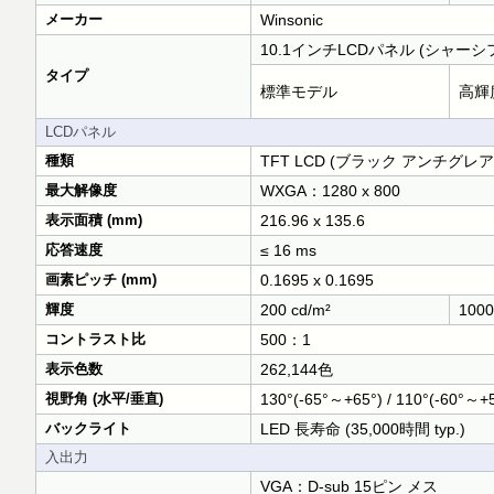
メーカー
Winsonic
10.1インチLCDパネル (シャーシ
タイプ
標準モデル
高輝
LCDパネル
種類
TFT LCD (ブラック アンチグレ
最大解像度
WXGA：1280 x 800
表示面積 (mm)
216.96 x 135.6
応答速度
≤ 16 ms
画素ピッチ (mm)
0.1695 x 0.1695
輝度
200 cd/m²
1000
コントラスト比
500：1
表示色数
262,144色
視野角 (水平/垂直)
130°(-65°～+65°) / 110°(-60°～+
バックライト
LED 長寿命 (35,000時間 typ.)
入出力
VGA：D-sub 15ピン メス