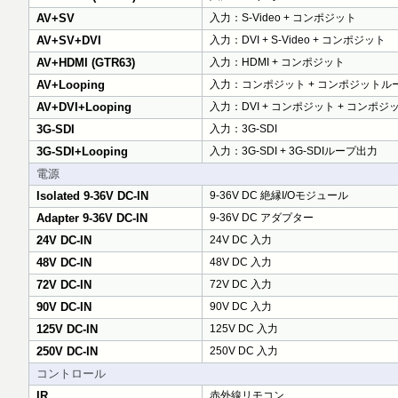
AV+SV
入力：S-Video + コンポジット
AV+SV+DVI
入力：DVI + S-Video + コンポジット
AV+HDMI (GTR63)
入力：HDMI + コンポジット
AV+Looping
入力：コンポジット + コンポジットル
AV+DVI+Looping
入力：DVI + コンポジット + コンポ
3G-SDI
入力：3G-SDI
3G-SDI+Looping
入力：3G-SDI + 3G-SDIループ出力
電源
Isolated 9-36V DC-IN
9-36V DC 絶縁I/Oモジュール
Adapter 9-36V DC-IN
9-36V DC アダプター
24V DC-IN
24V DC 入力
48V DC-IN
48V DC 入力
72V DC-IN
72V DC 入力
90V DC-IN
90V DC 入力
125V DC-IN
125V DC 入力
250V DC-IN
250V DC 入力
コントロール
IR
赤外線リモコン