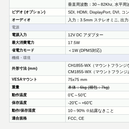
垂直周波数：30～82Khz, 水平周波
ビデオ (オプション)
SDI, HDMI, DisplayPort,
オーディオ
入力：3.5mm ステレオミニ, 出
電源
電源入力
12V DC アダプター
最大消費電力
17.5W
省電力モード
＜1W (DPMS対応)
機構・環境
CH1855-WX（マウントフランジなし）：4
外形寸法 (mm)
CM1855-WX（マウントフランジあり）：4
VESAマウント
75x75 mm
重量
本体：6kg (梱包：7kg)
動作温度
0℃～50℃
保存温度
-20℃～+60℃
動作/保存湿度
10～90% ※結露なきこと
適合規格
FCC, CE