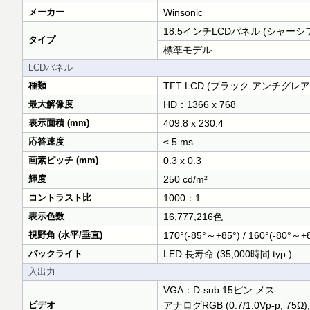
メーカー
Winsonic
18.5インチLCDパネル (シャーシ
タイプ
標準モデル
LCDパネル
種類
TFT LCD (ブラック アンチグレ
最大解像度
HD：1366 x 768
表示面積 (mm)
409.8 x 230.4
応答速度
≤ 5 ms
画素ピッチ (mm)
0.3 x 0.3
輝度
250 cd/m²
コントラスト比
1000：1
表示色数
16,777,216色
視野角 (水平/垂直)
170°(-85°～+85°) / 160°(-80°～+
バックライト
LED 長寿命 (35,000時間 typ.)
入出力
VGA：D-sub 15ピン メス
ビデオ
アナログRGB (0.7/1.0Vp-p