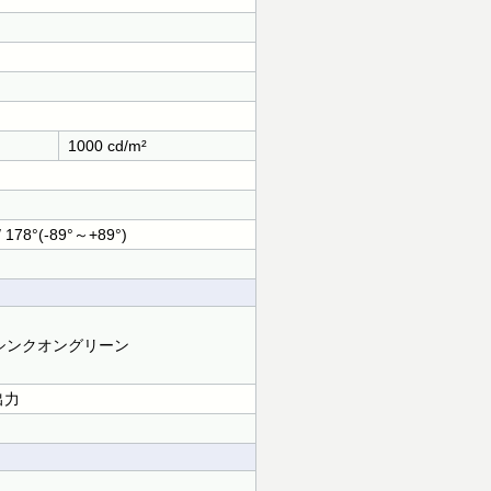
1000 cd/m²
/ 178°(-89°～+89°)
ク, シンクオングリーン
出力