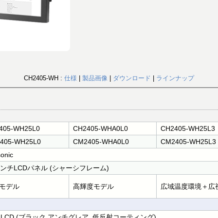
CH2405-WH :
仕様
|
製品画像
|
ダウンロード
|
ラインナップ
405-WH25L0
CH2405-WHA0L0
CH2405-WH25L3
405-WH25L0
CM2405-WHA0L0
CM2405-WH25L3
onic
インチLCDパネル (シャーシフレーム)
モデル
高輝度モデル
広域温度環境＋広
T LCD (ブラック アンチグレア, 低反射コーティング)