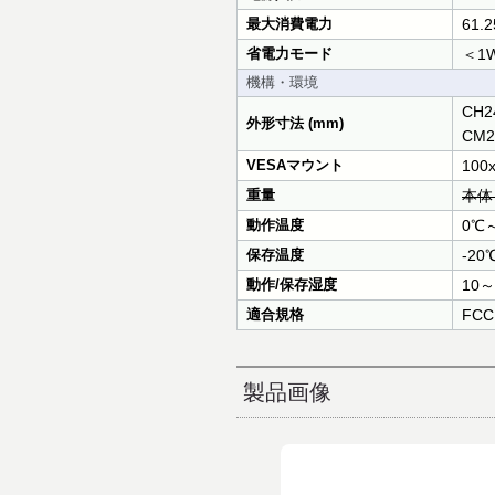
最大消費電力
61.
省電力モード
＜1W
機構・環境
CH2
外形寸法 (mm)
CM2
VESAマウント
100
重量
本体：
動作温度
0℃
保存温度
-20
動作/保存湿度
10
適合規格
FCC
製品画像