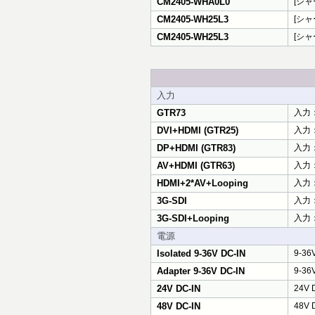
CM2405-WHA0L0
[シャー
CM2405-WH25L3
[シャー
CM2405-WH25L3
[シャー
入力
GTR73
入力：H
DVI+HDMI (GTR25)
入力：
DP+HDMI (GTR83)
入力：D
AV+HDMI (GTR63)
入力：
HDMI+2*AV+Looping
入力：
3G-SDI
入力：
3G-SDI+Looping
入力：
電源
Isolated 9-36V DC-IN
9-3
Adapter 9-36V DC-IN
9-3
24V DC-IN
24V
48V DC-IN
48V