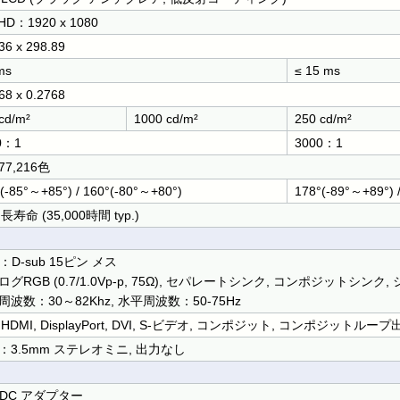
 HD：1920 x 1080
36 x 298.89
ms
≤ 15 ms
68 x 0.2768
cd/m²
1000 cd/m²
250 cd/m²
0：1
3000：1
777,216色
(-85°～+85°) / 160°(-80°～+80°)
178°(-89°～+89°) 
 長寿命 (35,000時間 typ.)
：D-sub 15ピン メス
ログRGB (0.7/1.0Vp-p, 75Ω), セパレートシンク, コンポジットシン
周波数：30～82Khz, 水平周波数：50-75Hz
, HDMI, DisplayPort, DVI, S-ビデオ, コンポジット, コンポジットループ
：3.5mm ステレオミニ, 出力なし
V DC アダプター