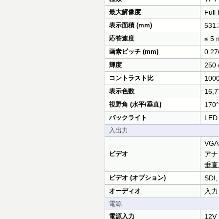
最大解像度
Full
表示面積 (mm)
531.
応答速度
≤ 5 
画素ピッチ (mm)
0.27
輝度
250 
コントラスト比
100
表示色数
16,
視野角 (水平/垂直)
170°
バックライト
LED
入出力
VGA
ビデオ
アナ
垂直
ビデオ (オプション)
SDI
オーディオ
入力
電源
電源入力
12