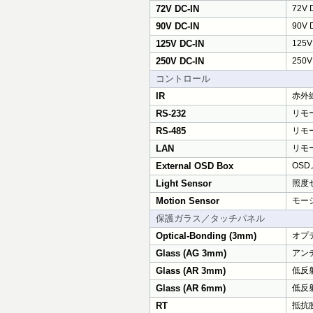
72V DC-IN
72V
90V DC-IN
90V
125V DC-IN
125
250V DC-IN
250
コントロール
IR
赤外
RS-232
リモー
RS-485
リモー
LAN
リモー
External OSD Box
OS
Light Sensor
照度
Motion Sensor
モー
保護ガラス／タッチパネル
Optical-Bonding (3mm)
オプ
Glass (AG 3mm)
アンチ
Glass (AR 3mm)
低反射
Glass (AR 6mm)
低反
RT
抵抗膜