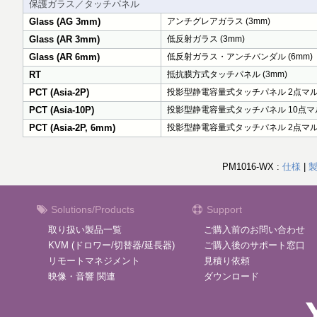
保護ガラス／タッチパネル
Glass (AG 3mm)
アンチグレアガラス (3mm)
Glass (AR 3mm)
低反射ガラス (3mm)
Glass (AR 6mm)
低反射ガラス・アンチバンダル (6mm)
RT
抵抗膜方式タッチパネル (3mm)
PCT (Asia-2P)
投影型静電容量式タッチパネル 2点マルチ
PCT (Asia-10P)
投影型静電容量式タッチパネル 10点マル
PCT (Asia-2P, 6mm)
投影型静電容量式タッチパネル 2点マル
PM1016-WX :
仕様
|
Solutions/Products
Support
取り扱い製品一覧
ご購入前のお問い合わせ
KVM (ドロワー/切替器/延長器)
ご購入後のサポート窓口
リモートマネジメント
見積り依頼
映像・音響 関連
ダウンロード