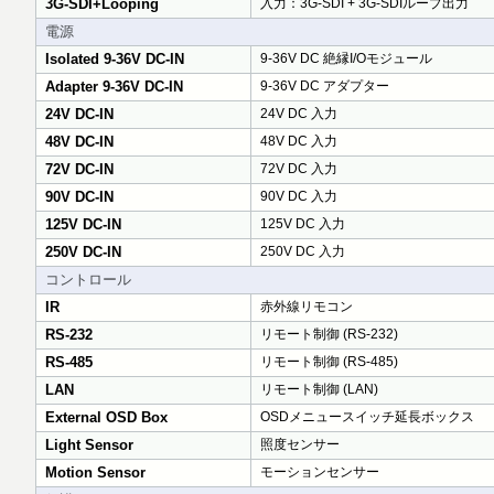
3G-SDI+Looping
入力：3G-SDI + 3G-SDIループ出力
電源
Isolated 9-36V DC-IN
9-36V DC 絶縁I/Oモジュール
Adapter 9-36V DC-IN
9-36V DC アダプター
24V DC-IN
24V DC 入力
48V DC-IN
48V DC 入力
72V DC-IN
72V DC 入力
90V DC-IN
90V DC 入力
125V DC-IN
125V DC 入力
250V DC-IN
250V DC 入力
コントロール
IR
赤外線リモコン
RS-232
リモート制御 (RS-232)
RS-485
リモート制御 (RS-485)
LAN
リモート制御 (LAN)
External OSD Box
OSDメニュースイッチ延長ボックス
Light Sensor
照度センサー
Motion Sensor
モーションセンサー