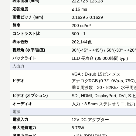
表示面積 (mm)
222.72 x 125.28
応答速度
≤ 16 ms
画素ピッチ (mm)
0.1629 x 0.1629
輝度
200 cd/m²
コントラスト比
500：1
表示色数
262,144色
視野角 (水平/垂直)
90°(-45°～+45°) / 50°(-30°～+20°
バックライト
LED 長寿命 (35,000時間 typ.)
入出力
VGA：D-sub 15ピン メス
ビデオ
アナログRGB (0.7/1.0Vp-p
垂直周波数：30～82Khz, 水平周波
ビデオ (オプション)
SDI, HDMI, DisplayPort,
オーディオ
入力：3.5mm ステレオミニ, 出
電源
電源入力
12V DC アダプター
最大消費電力
8.75W
省電力モード