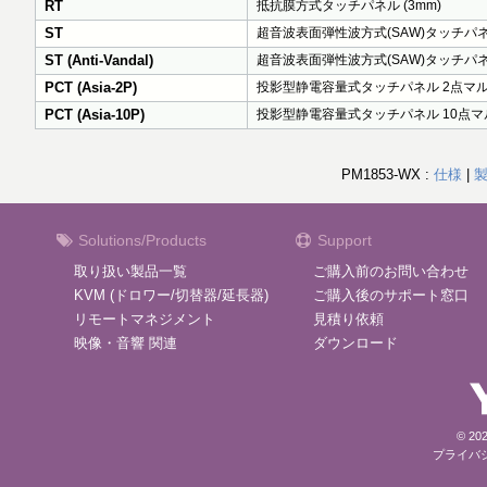
RT
抵抗膜方式タッチパネル (3mm)
ST
超音波表面弾性波方式(SAW)タッチパネル
ST (Anti-Vandal)
超音波表面弾性波方式(SAW)タッチパネ
PCT (Asia-2P)
投影型静電容量式タッチパネル 2点マルチ
PCT (Asia-10P)
投影型静電容量式タッチパネル 10点マル
PM1853-WX :
仕様
|
Solutions/Products
Support
取り扱い製品一覧
ご購入前のお問い合わせ
KVM (ドロワー/切替器/延長器)
ご購入後のサポート窓口
リモートマネジメント
見積り依頼
映像・音響 関連
ダウンロード
© 202
プライバ