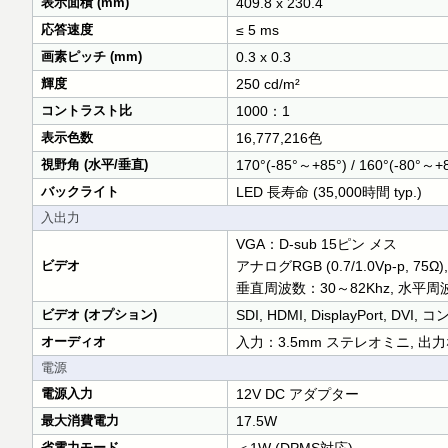
表示面積 (mm)
409.8 x 230.4
応答速度
≤ 5 ms
画素ピッチ (mm)
0.3 x 0.3
輝度
250 cd/m²
コントラスト比
1000：1
表示色数
16,777,216色
視野角 (水平/垂直)
170°(-85°～+85°) / 160°(-80°～+
バックライト
LED 長寿命 (35,000時間 typ.)
入出力
VGA：D-sub 15ピン メス
ビデオ
アナログRGB (0.7/1.0Vp-p
垂直周波数：30～82Khz, 水平周波
ビデオ (オプション)
SDI, HDMI, DisplayPort,
オーディオ
入力：3.5mm ステレオミニ, 出
電源
電源入力
12V DC アダプター
最大消費電力
17.5W
省電力モード