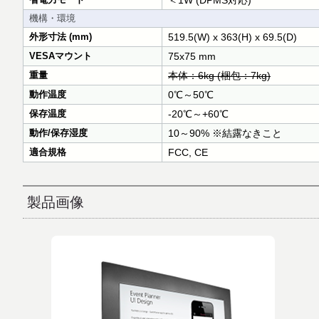
＜1W (DPMS対応)
機構・環境
外形寸法 (mm)
519.5(W) x 363(H) x 69.5(D)
VESAマウント
75x75 mm
重量
本体：6kg (梱包：7kg)
動作温度
0℃～50℃
保存温度
-20℃～+60℃
動作/保存湿度
10～90% ※結露なきこと
適合規格
FCC, CE
製品画像