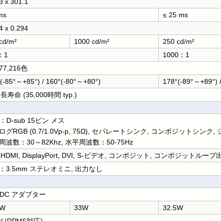
3 x 301.1
ms
≤ 25 ms
4 x 0.294
cd/m²
1000 cd/m²
250 cd/m²
：1
1000：1
777,216色
(-85°～+85°) / 160°(-80°～+80°)
178°(-89°～+89°) 
 長寿命 (35,000時間 typ.)
：D-sub 15ピン メス
ログRGB (0.7/1.0Vp-p, 75Ω), セパレートシンク, コンポジットシン
周波数：30～82Khz, 水平周波数：50-75Hz
, HDMI, DisplayPort, DVI, S-ビデオ, コンポジット, コンポジットループ
：3.5mm ステレオミニ, 出力なし
V DC アダプター
5W
33W
32.5W