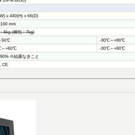
 (DPMS対応)
W) x 440(H) x 66(D)
x100 mm
6kg (梱包：7kg)
～50℃
-30℃～+80℃
℃～+60℃
-30℃～+80℃
～90% ※結露なきこと
, CE