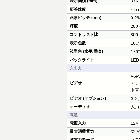
表示面積 (mm)
376.
応答速度
≤ 5 
画素ピッチ (mm)
0.29
輝度
250 
コントラスト比
800
表示色数
16,
視野角 (水平/垂直)
170°
バックライト
LED
入出力
VGA
ビデオ
アナ
垂直
ビデオ (オプション)
SDI
オーディオ
入力
電源
電源入力
12
最大消費電力
32.
省電力モード