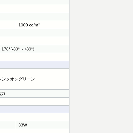
1000 cd/m²
/ 178°(-89°～+89°)
ク, シンクオングリーン
出力
33W