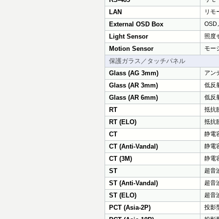
LAN
リモー
External OSD Box
OS
Light Sensor
照度
Motion Sensor
モー
保護ガラス／タッチパネル
Glass (AG 3mm)
アンチ
Glass (AR 3mm)
低反射
Glass (AR 6mm)
低反
RT
抵抗膜
RT (ELO)
抵抗膜
CT
静電容
CT (Anti-Vandal)
静電
CT (3M)
静電
ST
超音波
ST (Anti-Vandal)
超音
ST (ELO)
超音波
PCT (Asia-2P)
投影