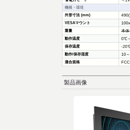
＜2W
機構・環境
外形寸法 (mm)
490(
VESAマウント
100
重量
本体：
動作温度
0℃
保存温度
-20
動作/保存湿度
10
適合規格
FCC
製品画像