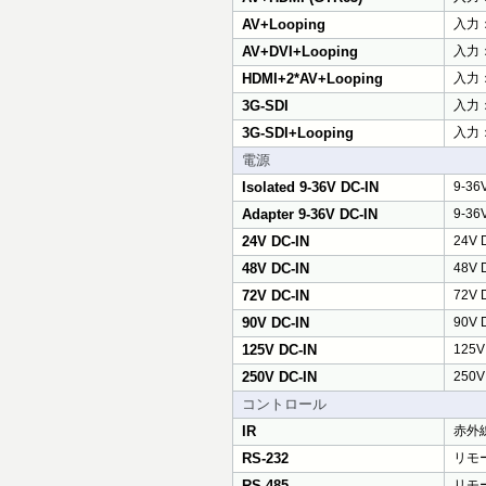
AV+Looping
入力
AV+DVI+Looping
入力：
HDMI+2*AV+Looping
入力：
3G-SDI
入力：
3G-SDI+Looping
入力：
電源
Isolated 9-36V DC-IN
9-3
Adapter 9-36V DC-IN
9-3
24V DC-IN
24V
48V DC-IN
48V
72V DC-IN
72V
90V DC-IN
90V
125V DC-IN
125
250V DC-IN
250
コントロール
IR
赤外
RS-232
リモー
RS-485
リモー