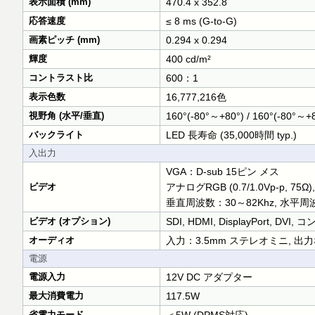
表示面積 (mm)
470.4 x 352.8
応答速度
≤ 8 ms (G-to-G)
画素ピッチ (mm)
0.294 x 0.294
輝度
400 cd/m²
コントラスト比
600：1
表示色数
16,777,216色
視野角 (水平/垂直)
160°(-80°～+80°) / 160°(-80°～+
バックライト
LED 長寿命 (35,000時間 typ.)
入出力
VGA：D-sub 15ピン メス
ビデオ
アナログRGB (0.7/1.0Vp-p
垂直周波数：30～82Khz, 水平周波
ビデオ (オプション)
SDI, HDMI, DisplayPort,
オーディオ
入力：3.5mm ステレオミニ, 出
電源
電源入力
12V DC アダプター
最大消費電力
117.5W
省電力モード