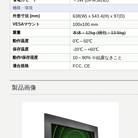
＜5W (DPMS対応)
機構・環境
外形寸法 (mm)
638(W) x 543.4(H) x 97(D)
VESAマウント
100x100 mm
重量
本体：12kg (梱包：13.5kg)
動作温度
0℃～50℃
保存温度
-20℃～+60℃
動作/保存湿度
10～90% ※結露なきこと
適合規格
FCC, CE
製品画像