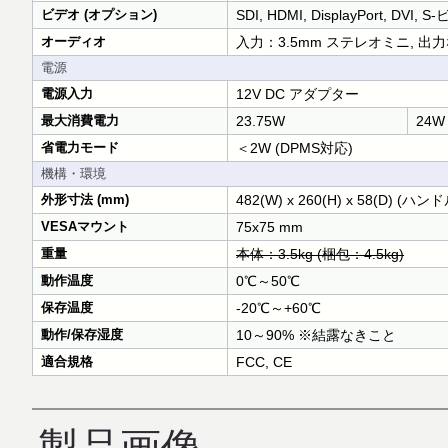
ビデオ (オプション)
SDI, HDMI, DisplayPort,
オーディオ
入力：3.5mm ステレオミニ, 出
電源
電源入力
12V DC アダプター
最大消費電力
23.75W
24W
省電力モード
＜2W (DPMS対応)
機構・環境
外形寸法 (mm)
482(W) x 260(H) x 58(D) (ハ
VESAマウント
75x75 mm
重量
本体：3.5kg (梱包：4.5kg)
動作温度
0℃～50℃
保存温度
-20℃～+60℃
動作/保存湿度
10～90% ※結露なきこと
適合規格
FCC, CE