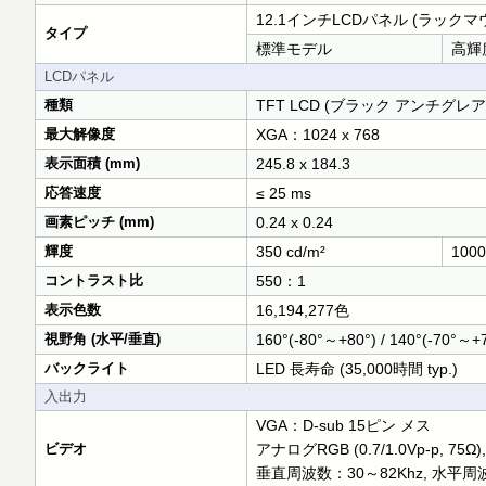
12.1インチLCDパネル (ラックマ
タイプ
標準モデル
高輝
LCDパネル
種類
TFT LCD (ブラック アンチグレ
最大解像度
XGA：1024 x 768
表示面積 (mm)
245.8 x 184.3
応答速度
≤ 25 ms
画素ピッチ (mm)
0.24 x 0.24
輝度
350 cd/m²
1000
コントラスト比
550：1
表示色数
16,194,277色
視野角 (水平/垂直)
160°(-80°～+80°) / 140°(-70°～+
バックライト
LED 長寿命 (35,000時間 typ.)
入出力
VGA：D-sub 15ピン メス
ビデオ
アナログRGB (0.7/1.0Vp-p
垂直周波数：30～82Khz, 水平周波