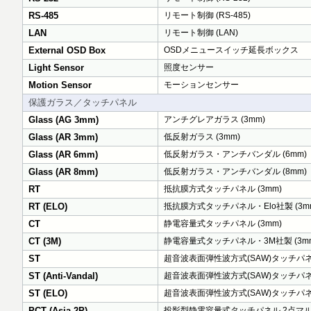
RS-485
リモート制御 (RS-485)
LAN
リモート制御 (LAN)
External OSD Box
OSDメニュースイッチ延長ボックス
Light Sensor
照度センサー
Motion Sensor
モーションセンサー
保護ガラス／タッチパネル
Glass (AG 3mm)
アンチグレアガラス (3mm)
Glass (AR 3mm)
低反射ガラス (3mm)
Glass (AR 6mm)
低反射ガラス・アンチバンダル (6mm)
Glass (AR 8mm)
低反射ガラス・アンチバンダル (8mm)
RT
抵抗膜方式タッチパネル (3mm)
RT (ELO)
抵抗膜方式タッチパネル・Elo社製 (3m
CT
静電容量式タッチパネル (3mm)
CT (3M)
静電容量式タッチパネル・3M社製 (3m
ST
超音波表面弾性波方式(SAW)タッチパネル
ST (Anti-Vandal)
超音波表面弾性波方式(SAW)タッチパネ
ST (ELO)
超音波表面弾性波方式(SAW)タッチパネル
PCT (Asia-2P)
投影型静電容量式タッチパネル 2点マルチ