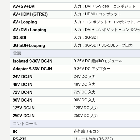
AV+SV+DVI
入力：DVI + S-Video + コンポジット
AV+HDMI (GTR63)
入力：HDMI + コンポジット
AV+Looping
入力：コンポジット + コンポジットル
AV+DVI+Looping
入力：DVI + コンポジット + コンポ
3G-SDI
入力：3G-SDI
3G-SDI+Looping
入力：3G-SDI + 3G-SDIループ出力
電源
Isolated 9-36V DC-IN
9-36V DC 絶縁I/Oモジュール
Adapter 9-36V DC-IN
9-36V DC アダプター
24V DC-IN
24V DC 入力
48V DC-IN
48V DC 入力
72V DC-IN
72V DC 入力
90V DC-IN
90V DC 入力
125V DC-IN
125V DC 入力
250V DC-IN
250V DC 入力
コントロール
IR
赤外線リモコン
RS-232
リモート制御 (RS-232)