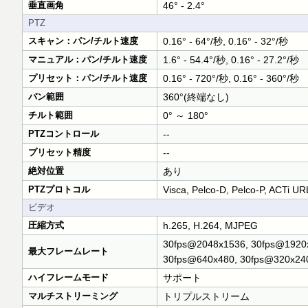
垂直画角
46° - 2.4°
PTZ
スキャン：パン/チルト速度
0.16° - 64°/秒, 0.16° - 32°/秒
マニュアル：パン/チルト速度
1.6° - 54.4°/秒, 0.16° - 27.2°/秒
プリセット：パン/チルト速度
0.16° - 720°/秒, 0.16° - 360°/秒
パン範囲
360°(終端なし)
チルト範囲
0° ～ 180°
PTZコントロール
--
プリセット精度
--
絶対位置
あり
PTZプロトコル
Visca, Pelco-D, Pelco-P, ACT
ビデオ
圧縮方式
h.265, H.264, MJPEG
30fps@2048x1536, 30fps@1920
最大フレームレート
30fps@640x480, 30fps@320x24
ハイフレームモード
サポート
マルチストリーミング
トリプルストリーム