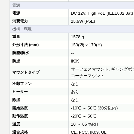
電源
電源
DC 12V, High PoE (IEEE802.3at)
消費電力
25.5W (PoE)
機構・環境
重量
1578 g
外形寸法 (mm)
150(Ø) x 170(H)
防塵/防水
--
防振
IK09
サーフェスマウント, ギャングボッ
マウントタイプ
コーナーマウント
冷却ファン
なし
ヒーター
あり
除湿
なし
開始温度
-10℃ ～ 50℃ (30分以内)
動作温度
-20℃ ～ 50℃
湿度
10 ～ 85 %RH
適合規格
CE, FCC, IK09, UL