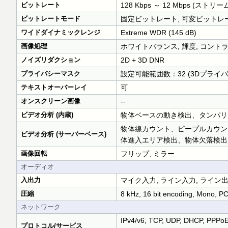
ビットレート
128 Kbps ～ 12 Mbps (ストリー
ビットレートモード
固定ビットレート, 可変ビットレ
ワイドダイナミックレンジ
Extreme WDR (145 dB)
画像処理
ホワイトバランス, 輝度, コント
ノイズリダクション
2D + 3D DNR
プライバシーマスク
設定可能範囲数：32 (3Dプライ
テキストオーバーレイ
可
オンスクリーン画像
--
ビデオ分析 (内蔵)
物体ベースの動き検出、タンパリ
物体線カウント、ピープルカウン
ビデオ分析 (サーバーベース)
体進入エリア検出、物体欠落検出
画像回転
フリップ, ミラー
オーディオ
入出力
マイク入力, ライン入力, ライン
圧縮
8 kHz, 16 bit encoding, Mono, P
ネットワーク
IPv4/v6, TCP, UDP, DHCP, PPPo
プロトコル/サービス