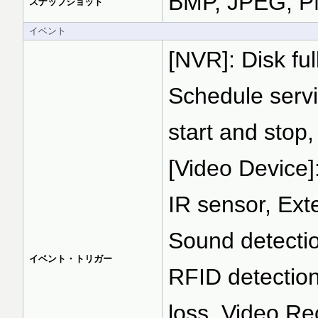
BMP, JPEG, 
スナップショット
イベント
[NVR]: Disk ful
Schedule servi
start and stop
[Video Device]
IR sensor, Exte
Sound detection
イベント・トリガー
RFID detection
loss, Video Re