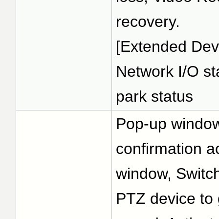
recovery.
[Extended Devi
Network I/O st
park status
Pop-up window 
confirmation ac
window, Switc
PTZ device to g