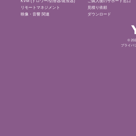
KVM (ドロワー/切替器/延長器)
ご購入後のサポート窓口
リモートマネジメント
見積り依頼
映像・音響 関連
ダウンロード
© 202
プライバ