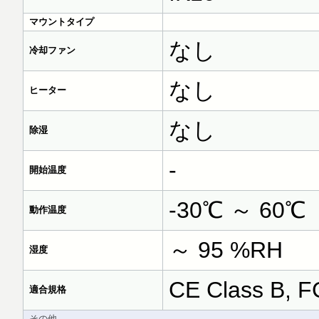
マウントタイプ
なし
冷却ファン
なし
ヒーター
なし
除湿
-
開始温度
-30℃ ～ 60℃
動作温度
～ 95 %RH
湿度
CE Class B, FC
適合規格
その他