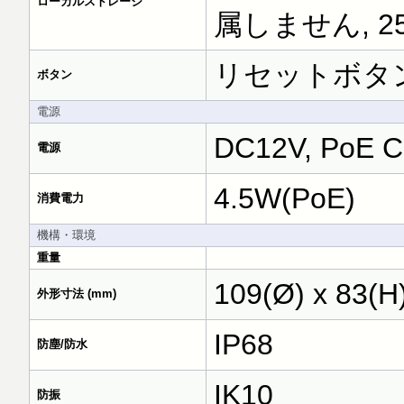
ローカルストレージ
属しません, 2
リセットボタ
ボタン
電源
DC12V, PoE Cl
電源
4.5W(PoE)
消費電力
機構・環境
重量
109(Ø) x 83(H
外形寸法 (mm)
IP68
防塵/防水
IK10
防振