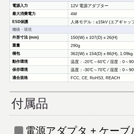
電源入力
12V 電源アダプター
最大消費電力
4W
ESD保護
人体モデル：±15kV (エアギャップ放
機構・環境
外形寸法 (mm)
150(W) x 107(D) x 26(H)
重量
290g
梱包
362(W) x 154(D) x 86(H), 1.09kg
動作環境
温度：-20℃～60℃ / 湿度：0～
保存環境
温度：-30℃～70℃ / 湿度：0～
適合規格
FCC, CE, RoHS3, REACH
付属品
電源アダプタ + ケーブ