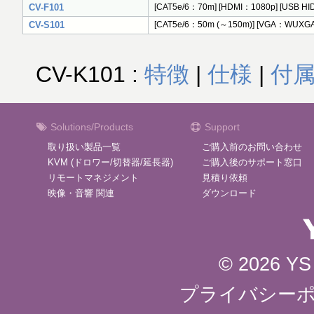
CV-F101
[CAT5e/6：70m] [HDMI：1080p] [USB
CV-S101
[CAT5e/6：50m (～150m)] [VGA：WUXG
CV-K101 :
特徴
|
仕様
|
付
Solutions/Products
Support
取り扱い製品一覧
ご購入前のお問い合わせ
KVM (ドロワー/切替器/延長器)
ご購入後のサポート窓口
リモートマネジメント
見積り依頼
映像・音響 関連
ダウンロード
© 2026 YS 
プライバシー