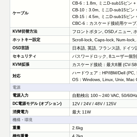
CB-6：1.8m, ミニD-sub15ピン +
CB-10：3.0m, ミニD-sub15ピン 
ケーブル
CB-15：4.5m, ミニD-sub15ピン 
CBC-6：カスケード接続用ケーブル
KVM切替方法
フロントボタン, OSDメニュー, 
ホットキー設定
Scroll-lock, Caps-lock, Num-lock, A
OSD言語
日本語, 英語, フランス語, ドイツ
セキュリティ
パスワードロック, 8ユーザー個
KVM拡張
カスケード接続：最大8層 (CV-S801
ハードウェア：HP/IBM/Dell (PC, Ser
対応
OS：Windows, Linux, Unix, Mac
電源
電源入力
自動検出 100～240 VAC, 50/60H
DC電源モデル (オプション)
12V / 24V / 48V / 125V
消費電力
最大 11W
機構・環境
重量
2.6kg
梱包重量
4.2kg