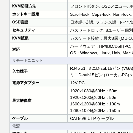
KVM切替方法
フロントボタン, OSDメニュー, 
ホットキー設定
Scroll-lock, Caps-lock, Num-lock, A
OSD言語
日本語, 英語, フランス語, ドイツ
セキュリティ
パスワードロック, 8ユーザー個
KVM拡張
カスケード接続：最大8層 (MU-1602
ハードウェア：HP/IBM/Dell (PC, Ser
対応
OS：Windows, Linux, Unix, Mac
リモートユニット
RJ45 x1, ミニD-sub15ピン (VGA
入力端子
ミニD-sub15ピン (ローカルPC) x
電源アダプター
12V DC
1920x1080@60Hz：50m
1920x1200@60Hz：50m
最大解像度
1600x1200@60Hz：100m
1280x1024@60Hz：150m
ケーブル
CAT5e/6 UTP ケーブル
電源