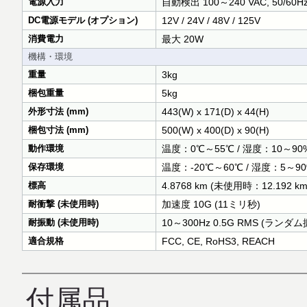
電源入力
自動検出 100～240 VAC, 50/60H
DC電源モデル (オプション)
12V / 24V / 48V / 125V
消費電力
最大 20W
機構・環境
重量
3kg
梱包重量
5kg
外形寸法 (mm)
443(W) x 171(D) x 44(H)
梱包寸法 (mm)
500(W) x 400(D) x 90(H)
動作環境
温度：0℃～55℃ / 湿度：10～9
保存環境
温度：-20℃～60℃ / 湿度：5～
標高
4.8768 km (未使用時：12.192 km
耐衝撃 (未使用時)
加速度 10G (11ミリ秒)
耐振動 (未使用時)
10～300Hz 0.5G RMS (ランダム
適合規格
FCC, CE, RoHS3, REACH
付属品