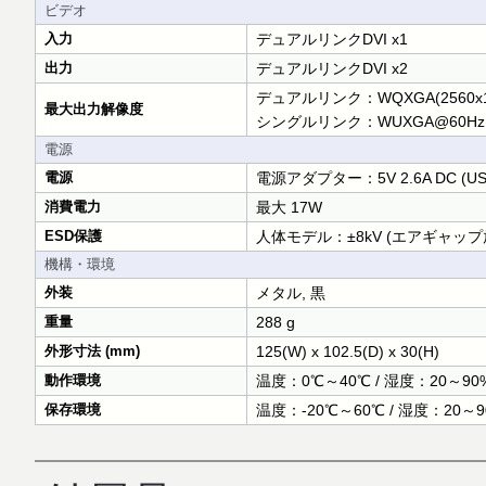
ビデオ
入力
デュアルリンクDVI x1
出力
デュアルリンクDVI x2
デュアルリンク：WQXGA(2560x1
最大出力解像度
シングルリンク：WUXGA@60Hz (Red
電源
電源
電源アダプター：5V 2.6A DC (US/
消費電力
最大 17W
ESD保護
人体モデル：±8kV (エアギャップ放電
機構・環境
外装
メタル, 黒
重量
288 g
外形寸法 (mm)
125(W) x 102.5(D) x 30(H)
動作環境
温度：0℃～40℃ / 湿度：20～9
保存環境
温度：-20℃～60℃ / 湿度：20