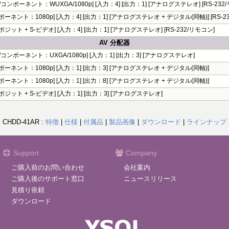
A/コンポーネント：WUXGA/1080p] [入力：4] [出力：1] [アナログステレオ] [RS-232
ポーネント：1080p] [入力：4] [出力：1] [アナログステレオ + デジタル(同軸)] [RS-2
ポジット + S-ビデオ] [入力：4] [出力：1] [アナログステレオ] [RS-232/リモコン]
AV 分配器
A/コンポーネント：UXGA/1080p] [入力：1] [出力：3] [アナログステレオ]
ポーネント：1080p] [入力：1] [出力：3] [アナログステレオ + デジタル(同軸)]
ポーネント：1080p] [入力：1] [出力：8] [アナログステレオ + デジタル(同軸)]
ポジット + S-ビデオ] [入力：1] [出力：3] [アナログステレオ]
CHDD-41AR :
特徴
|
仕様
|
付属品
|
製品画像
|
ダウンロード
|
ラインナップ
Support
Company
ご購入前のお問い合わせ
会社案内
ご購入後のサポート窓口
ニュースリリース
見積り依頼
ダウンロード