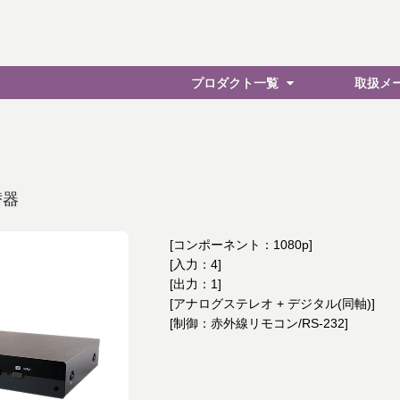
プロダクト一覧
取扱メ
替器
[コンポーネント：1080p]
[入力：4]
[出力：1]
[アナログステレオ + デジタル(同軸)]
[制御：赤外線リモコン/RS-232]