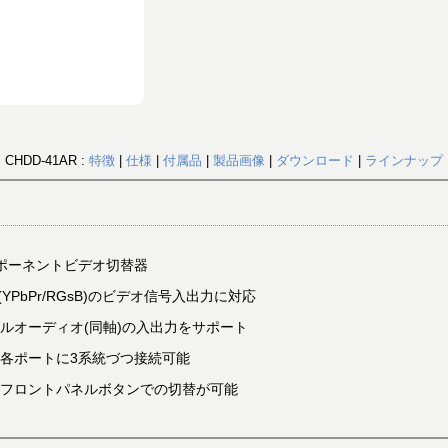
CHDD-41AR :
特徴
|
仕様
|
付属品
|
製品画像
|
ダウンロード
|
ラインナップ
コンポーネントビデオ切替器
D(YPbPr/RGsB)のビデオ信号入出力に対応
ルオーディオ(同軸)の入出力をサポート
各ポートに3系統づつ接続可能
およびフロントパネルボタンでの切替が可能