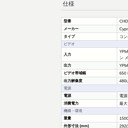
仕様
型番
CHD
メーカー
Cypr
タイプ
コン
ビデオ
YPb
入力
ン 
出力
YPb
ビデオ帯域幅
650 
出力解像度
480i
電源
電源
電源
消費電力
最大
機構・環境
重量
1500
外形寸法 (mm)
292(