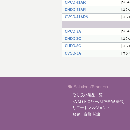
CPCD-41AR
[VG
CHDD-41AR
[コン
CVSD-41ARN
[コン
CPCD-3A
[VG
CHDD-3C
[コン
CHDD-8C
[コン
CVSD-3A
[コン
Solutions/Products
取り扱い製品一覧
KVM (ドロワー/切替器/延長器)
リモートマネジメント
映像・音響 関連