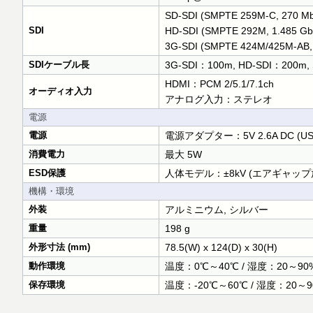
SD-SDI (SMPTE 259M-C, 270 Mbi
SDI
HD-SDI (SMPTE 292M, 1.485 Gbit/
3G-SDI (SMPTE 424M/425M-AB, 2.
SDIケーブル長
3G-SDI：100m, HD-SDI：200m
HDMI：PCM 2/5.1/7.1ch
オーディオ入力
アナログ入力：ステレオ
電源
電源
電源アダプター：5V 2.6A DC (US/
消費電力
最大 5W
ESD保護
人体モデル：±8kV (エアギャップ放電
機構・環境
外装
アルミニウム, シルバー
重量
198 g
外形寸法 (mm)
78.5(W) x 124(D) x 30(H)
動作環境
温度：0℃～40℃ / 湿度：20～9
保存環境
温度：-20℃～60℃ / 湿度：20