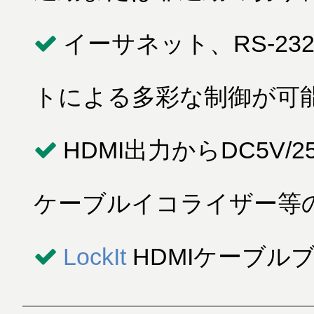
イーサネット、RS-2
トによる多彩な制御が可
HDMI出力からDC5V/25
ケーブルイコライザー等
LockIt
HDMIケーブル