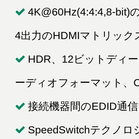
4K@60Hz(4:4:4,8
4出力のHDMIマトリッ
HDR、12ビットディ
ーディオフォーマット、C
接続機器間のEDID通信を自
SpeedSwitchテクノ