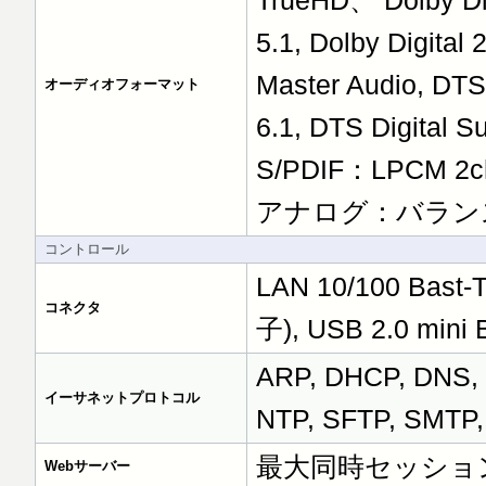
TrueHD、 Dolby Digi
5.1, Dolby Digital
Master Audio, DTS
オーディオフォーマット
6.1, DTS Digita
S/PDIF：LPCM 2ch 2
アナログ：バラン
コントロール
LAN 10/100 Bas
コネクタ
子), USB 2.0 mini 
ARP, DHCP, DNS, 
イーサネットプロトコル
NTP, SFTP, SMTP,
最大同時セッション数
Webサーバー