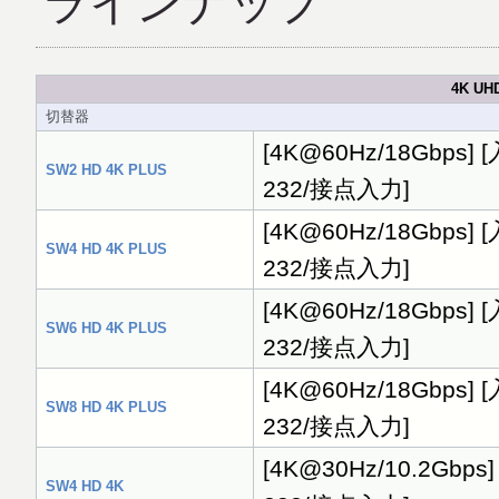
ラインナップ
4K U
切替器
[4K@60Hz/18Gbps]
SW2 HD 4K PLUS
232/接点入力]
[4K@60Hz/18Gbps]
SW4 HD 4K PLUS
232/接点入力]
[4K@60Hz/18Gbps]
SW6 HD 4K PLUS
232/接点入力]
[4K@60Hz/18Gbps]
SW8 HD 4K PLUS
232/接点入力]
[4K@30Hz/10.2Gbps
SW4 HD 4K