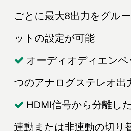
ごとに最大8出力をグルー
ットの設定が可能
オーディオディエンベッ
つのアナログステレオ出
HDMI信号から分離
連動または非連動の切り