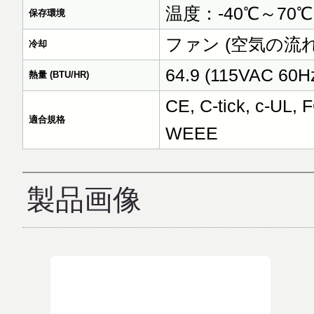
温度：-40℃～70℃
保存環境
ファン (空気の
冷却
64.9 (115VAC 60H
熱量 (BTU/HR)
CE, C-tick, c-UL,
適合規格
WEEE
製品画像