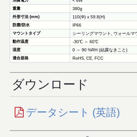
消費電力
< 6W
重量
380g
外形寸法 (mm)
110(Φ) x 59.8(H)
防塵/防水
IP66
マウントタイプ
シーリングマウント, ウォールマ
動作温度
-30℃ ～ 60℃
湿度
0 ～ 90 %RH (結露なきこと)
適合規格
RoHS, CE, FCC
ダウンロード
データシート (英語)