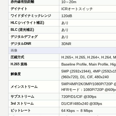
赤外線有効距離
10～20m
デイナイト
ICRオートスイッチ
ワイドダイナミックレンジ
120dB
HLC (ハイライト補正)
あり
BLC (逆光補正)
あり
デジタルデフォグ
あり
デジタルDNR
3DNR
画像
圧縮方式
H.265+, H.265, H.264+, H.264,
H.265 規格
Baseline Profile, Main Profile, Hig
5MP (2592x1944), 4MP (2592x15
解像度
(960x720), D1, CIF, 480x240
5MP/4MP/2K/3MP/1080P/720P 
メインストリーム
HFRモード：1080P/720P @60fp
サブストリーム
720P/D1/CIF @30fps
3rd ストリーム
D1/CIF/480x240 @30fps
ビットレート
64 Kbps ～ 8 Mbps