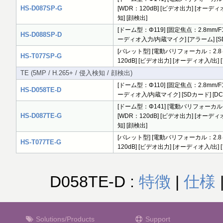
HS-D087SP-G
[WDR：120dB] [ビデオ出力] [オーディオ入
知] [顔検出]
[ドーム型：Φ119] [固定焦点：2.8mm/F1.6] [
HS-D088SP-D
ーディオ入力/内蔵マイク] [アラーム] [SDカード
[バレット型] [電動バリフォーカル：2.8～12mm/F
HS-T077SP-G
120dB] [ビデオ出力] [オーディオ入/出] [ア
TE (5MP / H.265+ / 侵入検知 / 顔検出)
[ドーム型：Φ110] [固定焦点：2.8mm/F1.6] [
HS-D058TE-D
ーディオ入/内蔵マイク] [SDカード] [DC12V
[ドーム型：Φ141] [電動バリフォーカル：2.8～12
HS-D087TE-G
[WDR：120dB] [ビデオ出力] [オーディオ入
知] [顔検出]
[バレット型] [電動バリフォーカル：2.8～12mm/F
HS-T077TE-G
120dB] [ビデオ出力] [オーディオ入/出] [ア
D058TE-D :
特徴
|
仕様
Solutions/Products
Support