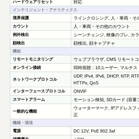
ハードウェアリセット
対応
インテリジェント・アナリティクス
境界保護
ラインクロシング, 人・車両・そ
カウント
人・車両・その他のカウント
例外検出
シーンチェンジ, 映像のブレ, カ
顔検出
顔検出, 顔キャプチャ
機能
リモートモニタリング
ウェブブラウザ, CMS リモート
オンライン接続
同時視聴：10ユーザー, マルチ
UDP, IPv4, IPv6, DHCP, NTP, R
ネットワークプロトコル
HTTPs, QoS
インターフェースプロトコル
ONVIF
スマートアラーム
モーション検知, SDカード (容量フ
ウォーターマーク, IPアドレスフ
一般的な機能
正
機構・環境
電源
DC 12V, PoE 802.3af