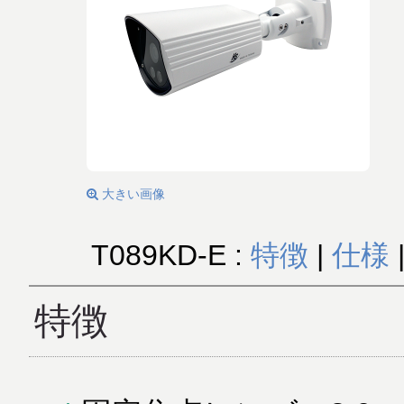
大きい画像
T089KD-E :
特徴
|
仕様
特徴