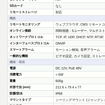
SDカード
なし
リモートストレージ
対応
機能
リモートモニタリング
ウェブブラウザ, CMS リモート
オンライン接続
同時視聴：5ユーザー, マルチス
ネットワークプロトコル
TCP, IP, UDP, DHCP, NTP, RTSP
インターフェースプロトコル
ONVIF
スマートアラーム
モーション検知, 音声アラーム
一般的な機能
ビデオ設定, カメラ設定, ストレ
機構・環境
電源
DC 12V, PoE 48V
消費電力
< 6W
重量
600g
外形寸法 (mm)
212.6 x 79.4 x 77
防塵/防水
IP68
マウントタイプ
シーリングマウント (ジャンク