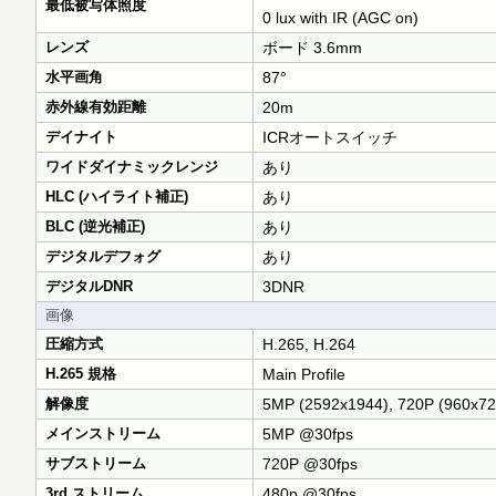
最低被写体照度
0 lux with IR (AGC on)
レンズ
ボード 3.6mm
水平画角
87°
赤外線有効距離
20m
デイナイト
ICRオートスイッチ
ワイドダイナミックレンジ
あり
HLC (ハイライト補正)
あり
BLC (逆光補正)
あり
デジタルデフォグ
あり
デジタルDNR
3DNR
画像
圧縮方式
H.265, H.264
H.265 規格
Main Profile
解像度
5MP (2592x1944), 720P (960x72
メインストリーム
5MP @30fps
サブストリーム
720P @30fps
3rd ストリーム
480p @30fps