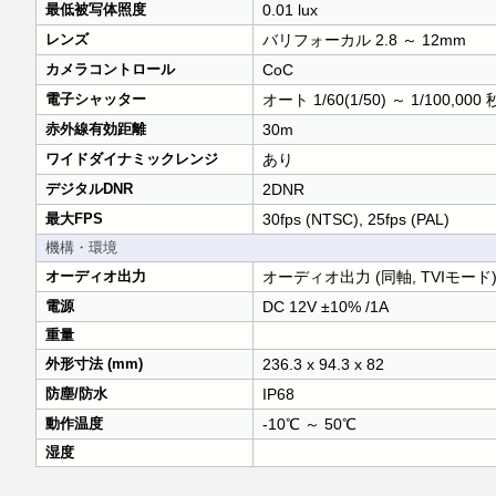
最低被写体照度
0.01 lux
レンズ
バリフォーカル 2.8 ～ 12mm
カメラコントロール
CoC
電子シャッター
オート 1/60(1/50) ～ 1/100,000 
赤外線有効距離
30m
ワイドダイナミックレンジ
あり
デジタルDNR
2DNR
最大FPS
30fps (NTSC), 25fps (PAL)
機構・環境
オーディオ出力
オーディオ出力 (同軸, TVIモード
電源
DC 12V ±10% /1A
重量
外形寸法 (mm)
236.3 x 94.3 x 82
防塵/防水
IP68
動作温度
-10℃ ～ 50℃
湿度