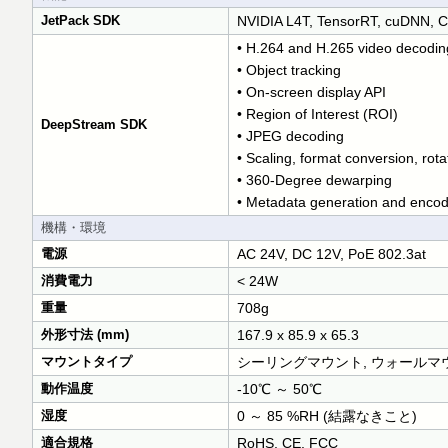
JetPack SDK
NVIDIA L4T, TensorRT, cuDNN, C
• H.264 and H.265 video decodin
• Object tracking
• On-screen display API
• Region of Interest (ROI)
DeepStream SDK
• JPEG decoding
• Scaling, format conversion, rota
• 360-Degree dewarping
• Metadata generation and encod
機構・環境
電源
AC 24V, DC 12V, PoE 802.3at
消費電力
< 24W
重量
708g
外形寸法 (mm)
167.9 x 85.9 x 65.3
マウントタイプ
シーリングマウント, ウォールマ
動作温度
-10℃ ～ 50℃
湿度
0 ～ 85 %RH (結露なきこと)
適合規格
RoHS, CE, FCC