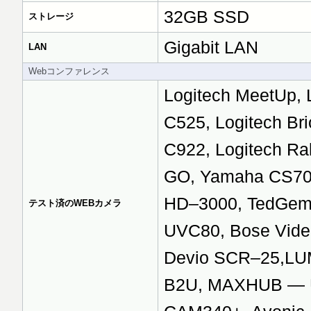
32GB SSD
ストレージ
Gigabit LAN
LAN
Webコンファレンス
Logitech MeetUp, 
C525, Logitech Br
C922, Logitech Ra
GO, Yamaha CS700
HD–3000, TedGem 
テスト済のWEBカメラ
UVC80, Bose Vid
Devio SCR–25,L
B2U, MAXHUB — U