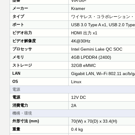
型番
VIA Go
メーカー
Kramer
タイプ
ワイヤレス・コラボレーション・
ポート
USB 3.0 Type A x1, USB 2.0 
ビデオ出力
HDMI 出力 x1
ビデオ解像度
4K@30Hz
プロセッサ
Intel Gemini Lake QC SOC
メモリ
4GB LPDDR4 (2400)
ストレージ
32GB eMMC
LAN
Gigabit LAN, Wi–Fi 802.11 ac/
OS
Linux
電源
電源
12V DC
消費電力
2A
機構・環境
外形寸法 (mm)
70(W) x 70(D) x 33.4(H)
重量
0.4 kg