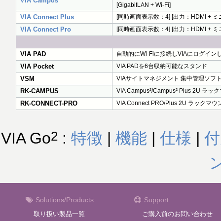
VIA Campus²
[GigabitLAN + Wi-Fi]
VIA Connect Plus
[同時画面表示数：4] [出力：HDMI + ミニDis
VIA Connect Pro
[同時画面表示数：4] [出力：HDMI + ミニDis
VIA PAD
自動的にWi-Fiに接続しVIAにログインします
VIA Pocket
VIA PADを6台収納可能なスタンド
VSM
VIAサイトマネジメント 集中管理ソフ
RK-CAMPUS
VIA Campus²/Campus² Plus 2U
RK-CONNECT-PRO
VIA Connect PRO/Plus 2U ラッ
2
VIA Go
:
特徴
|
機能
|
仕様
|
付
Solutions/Products
Support
取り扱い製品一覧
ご購入前のお問い合わせ