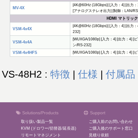
[4K@60Hz (18Gbps)] [入力：4] [
MV-4X
[アナログステレオ出力] [制御：LAN/RS-
HDMI マトリ
[4K@60Hz (18Gbps)] [入力：4]
VSM-4x4X
232]
[WUXGA/1080p] [入力：4] [出力
VSM-4x4A
ン/RS-232]
VSM-4x4HFS
[WUXGA/1080p] [入力：4] [出力：4
VS-48H2 :
特徴
|
仕様
|
付属品
Solutions/Products
Support
取り扱い製品一覧
ご購入前のお問い合わせ
KVM (ドロワー/切替器/延長器)
ご購入後のサポート窓口
リモートマネジメント
見積り依頼