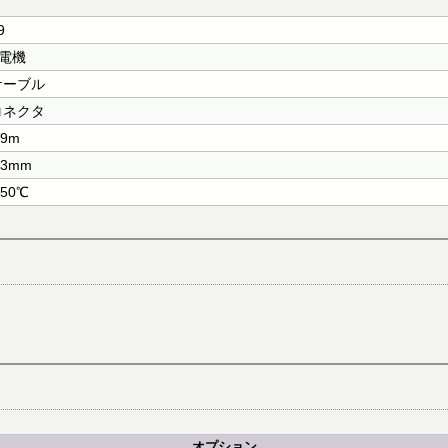
9
電機
ケーブル
コネクタ
.9m
.3mm
 50℃
オプション