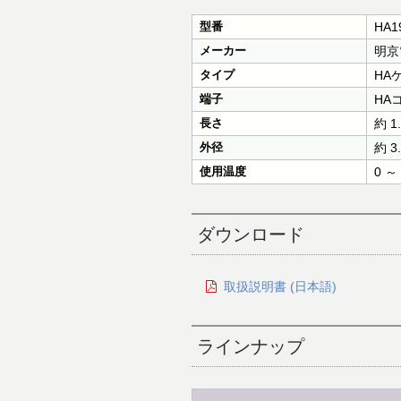
型番
HA1
メーカー
明京
タイプ
HA
端子
HA
長さ
約 1
外径
約 3
使用温度
0 ～
ダウンロード
取扱説明書 (日本語)
ラインナップ