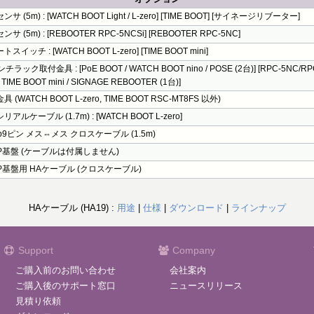
サ (5m) : [WATCH BOOT Light / L-zero] [TIME BOOT] [サイネージリブーター]
サ (5m) : [REBOOTER RPC-5NCSi] [REBOOTER RPC-5NC]
スイッチ : [WATCH BOOT L-zero] [TIME BOOT mini]
チラック取付金具 : [PoE BOOT / WATCH BOOT nino / POSE (2台)] [RPC-5NC/RP
t / TIME BOOT mini / SIGNAGE REBOOTER (1台)]
 (WATCH BOOT L-zero, TIME BOOT RSC-MT8FS 以外)
アルケーブル (1.7m) : [WATCH BOOT L-zero]
ub9ピン メス⇔メス クロスケーブル (1.5m)
P基盤 (ケーブルは付属しません)
P基盤用 HAケーブル (クロスケーブル)
HAケーブル (HA19) :
用途
|
仕様
|
ダウンロード
|
ラインナップ
Support
Company
ご購入前のお問い合わせ
会社案内
ご購入後のサポート窓口
ニュースリリース
見積り依頼