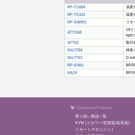
RP-TS004
温度セン
RP-TS101
温度セン
RP-SW001
リモート
19イン
ATT3A8
ligh
ATT02
取付金具
XH-7704
特殊シリ
XH-7703
D-s
RP-IF001
BPO
HA19
BPO
Solutions/Products
取り扱い製品一覧
KVM (ドロワー/切替器/延長器)
リモートマネジメント