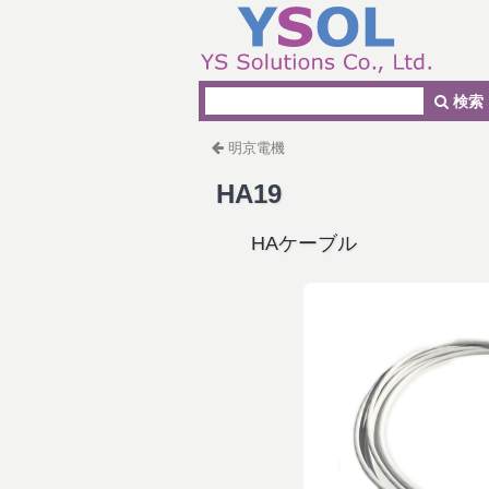
検索
明京電機
HA19
HAケーブル