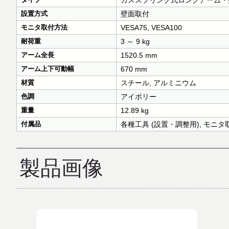
ガススプリング式ロングアーム・
設置方式
壁面取付
モニタ取付方法
VESA75, VESA100
耐荷重
3 ～ 9 kg
アーム全長
1520.5 mm
アーム上下可動幅
670 mm
材質
スチール, アルミニウム
色調
アイボリー
重量
12.89 kg
付属品
各種工具 (設置・調整用), モニ
製品画像