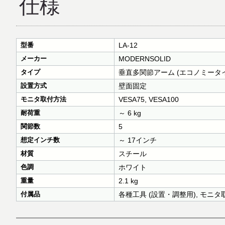
仕様
型番
LA-12
メーカー
MODERNSOLID
タイプ
垂直多関節アーム (エコノミータ
設置方式
壁面固定
モニタ取付方法
VESA75, VESA100
耐荷重
～ 6 kg
関節数
5
想定インチ数
～ 17インチ
材質
スチール
色調
ホワイト
重量
2.1 kg
付属品
各種工具 (設置・調整用), モニタ取