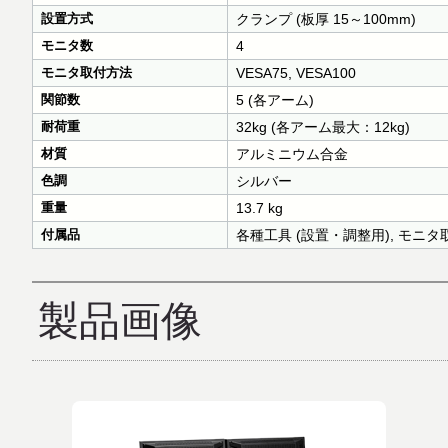
設置方式
クランプ (板厚 15～100mm)
モニタ数
4
モニタ取付方法
VESA75, VESA100
関節数
5 (各アーム)
耐荷重
32kg (各アーム最大：12kg)
材質
アルミニウム合金
色調
シルバー
重量
13.7 kg
付属品
各種工具 (設置・調整用), モニ
製品画像