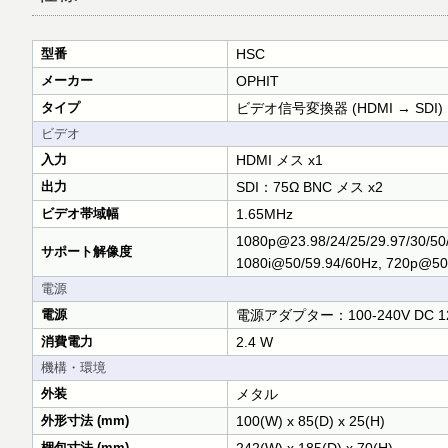
型番
HSC
メーカー
OPHIT
タイプ
ビデオ信号変換器 (HDMI → SDI)
ビデオ
入力
HDMI メス x1
出力
SDI：75Ω BNC メス x2
ビデオ帯域幅
1.65MHz
1080p@23.98/24/25/29.97/30/50
サポート解像度
1080i@50/59.94/60Hz, 720p@50
電源
電源
電源アダプター：100-240V DC 12
消費電力
2.4 W
機構・環境
外装
メタル
外形寸法 (mm)
100(W) x 85(D) x 25(H)
梱包寸法 (mm)