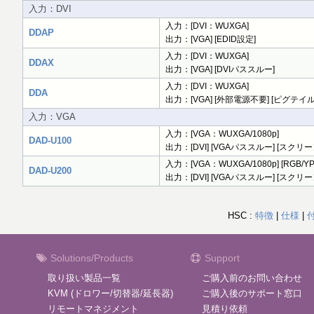
入力：DVI
入力：[DVI：WUXGA]
DDAP
出力：[VGA] [EDID設定]
入力：[DVI：WUXGA]
DDAX
出力：[VGA] [DVIパススルー]
入力：[DVI：WUXGA]
DDA
出力：[VGA] [外部電源不要] [ピグテイル
入力：VGA
入力：[VGA：WUXGA/1080p]
DAD-U100
出力：[DVI] [VGAパススルー] [スクリ
入力：[VGA：WUXGA/1080p] [RGB/YP
DAD-U200
出力：[DVI] [VGAパススルー] [スクリー
HSC :
特徴
|
仕様
|
Solutions/Products
Support
取り扱い製品一覧
ご購入前のお問い合わせ
KVM (ドロワー/切替器/延長器)
ご購入後のサポート窓口
リモートマネジメント
見積り依頼