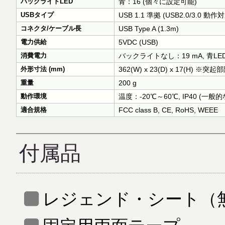
バックライトLED
青：16 (個々に設定可能)
USBタイプ
USB 1.1 準拠 (USB2.0/3.0 動作
コネクタ/ケーブル長
USB Type A (1.3m)
電力供給
5VDC (USB)
消費電力
バックライトなし：19 mA, 青LE
外形寸法 (mm)
362(W) x 23(D) x 17(H) ※突
重量
200 g
動作環境
温度：-20℃～60℃, IP40 (一
適合規格
FCC class B, CE, RoHS, WEEE
付属品
レジェンド・シート（無