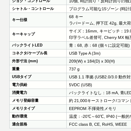
ジョグ・コントロール
10個, 時計回り・反時計回りの
シャトル・コントロール
プログラム可能な15ゾーン (時
68 キー
キー仕様
ラバードーム, 押下圧 42g, 最大荷
サイズ：16mm, キーピッチ：19.
キーキャップ
印字ラベル差替可, Cherry MX 
バックライトLED
青：68, 赤：68 (個々に設定可能)
コネクタ/ケーブル長
USB Type A (3m)
外形寸法 (mm)
209(W) x 184(D) x 30(H)
重量
737 g
USBタイプ
USB 1.1 準拠 (USB2.0/3.0 動作
電力供給
5VDC (USB)
消費電力
バックライトなし：18 mA, 青LED
メモリ登録容量
約 21,000キーストローク/コマン
メモリタイプ
EEPROM 不揮発性メモリ
動作環境
温度：-20℃～60℃, IP40 (一
適合規格
FCC class B, CE, RoHS, WEEE