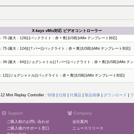
X-keys vMix対応 ビデオコントローラー
：75 (最大：128)] [バックライト：赤 + 青] [USB] [vMix テンプレート対応]
：75 (最大：124)] [Ｔバー] [バックライト：赤 + 青] [USB] [vMix テンプレート対応]
：39 (最大：64)] [ジョグシャトル] [Ｔバー] [バックライト：赤 + 青] [USB] [vMix
：12] [ジョグシャトル] [バックライト：赤 + 青] [USB] [vMix テンプレート対応]
12 Mini Replay Controller :
特徴
|
仕様
|
付属品
|
製品画像
|
ダウンロード
|
ラ
Support
Company
ご購入前のお問い合わせ
会社案内
ご購入後のサポート窓口
ニュースリリース