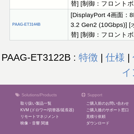
替] [制御：フロント
[DisplayPort 4画面：
3.2 Gen2 (10Gb
PAAG-ET3144B
替] [制御：フロント
PAAG-ET3122B :
特徴
|
仕様
|
イ
Solutions/Products
Support
取り扱い製品一覧
ご購入前のお問い合わせ
KVM (ドロワー/切替器/延長器)
ご購入後のサポート窓口
リモートマネジメント
見積り依頼
映像・音響 関連
ダウンロード