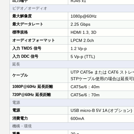
出力端子
RJ45 x1
ビデオ／オーディオ
最大解像度
1080p@60Hz
最大データレート
2.25 Gbps
標準規格
HDMI 1.3, 3D
オーディオフォーマット
LPCM 2.0ch
入力 TMDS 信号
1.2 Vp-p
入力 DDC 信号
5 Vp-p (TTL)
延長
UTP CAT5e または CAT6 ス
ケーブル
STPケーブル使用の場合は延長
1080P@60Hz 延長距離
CAT5e/6：40m
720P@60Hz 延長距離
CAT5e/6：70m
電源
電源
USB micro-B 5V 1A (オプション)
消費電力
600mA
機構・環境
重量