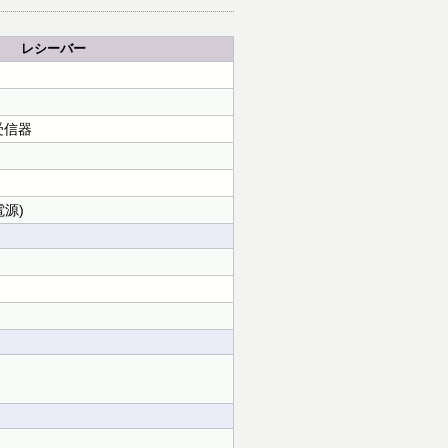
レシーバー
 受信器
(電源)