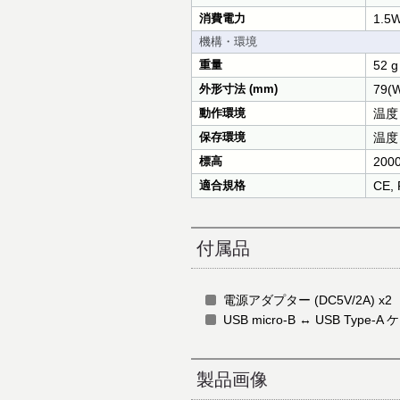
消費電力
1.5
機構・環境
重量
52 g
外形寸法 (mm)
79(W
動作環境
温度
保存環境
温度
標高
200
適合規格
CE,
付属品
電源アダプター (DC5V/2A) x2
USB micro-B ↔ USB Type-A 
製品画像