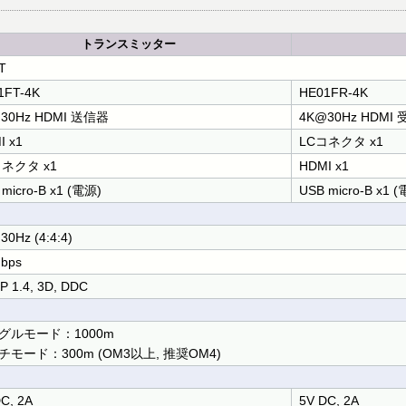
トランスミッター
T
1FT-4K
HE01FR-4K
30Hz HDMI 送信器
4K@30Hz HDMI
I x1
LCコネクタ x1
コネクタ x1
HDMI x1
micro-B x1 (電源)
USB micro-B x1 
0Hz (4:4:4)
Gbps
 1.4, 3D, DDC
グルモード：1000m
チモード：300m (OM3以上, 推奨OM4)
C, 2A
5V DC, 2A