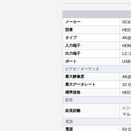
メーカー
SC&
型番
HE0
タイプ
4K@
入力端子
HDM
出力端子
LC
ポート
USB 
ビデオ／オーディオ
最大解像度
4K@3
最大データレート
10 
標準規格
HDCP
延長
シン
延長距離
マル
電源
電源
5V D