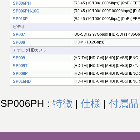
SP006PH
[RJ-45 (10/100/1000Mbps)] [PoE (IEEE8
SP006PH-10G
[RJ-45 (10/100/1000/10000Mbps)] [PoE 
SP016P
[RJ-45 (10/100/1000Mbps)] [PoE (
ビデオ
SP007
[3G-SDI (2.97Gbps)] [HD-SDI (1.485Gb
SP008
[HDMI (10.2Gbps)]
アナログHDカメラ
SP009
[HD-TVI] [HD-CVI] [AHD] [CVBS] [
SP009T
[HD-TVI] [HD-CVI] [AHD] [CVBS]
SP009P
[HD-TVI] [HD-CVI] [AHD] [CVBS] [B
SP016HD
[HD-TVI] [HD-CVI] [AHD] [CVBS]
SP006PH :
特徴
|
仕様
|
付属品