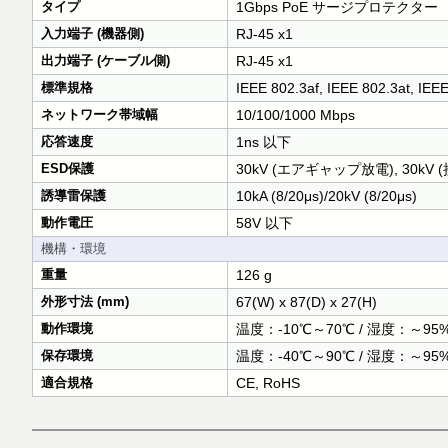
タイプ
1Gbps PoE サージプロテクター
入力端子 (機器側)
RJ-45 x1
出力端子 (ケーブル側)
RJ-45 x1
標準規格
IEEE 802.3af, IEEE 802.3at, IEE
ネットワーク帯域幅
10/100/1000 Mbps
応答速度
1ns 以下
ESD保護
30kV (エアギャップ放電), 30kV 
誘導雷保護
10kA (8/20μs)/20kV (8/20μs)
動作電圧
58V 以下
機構・環境
重量
126 g
外形寸法 (mm)
67(W) x 87(D) x 27(H)
動作環境
温度：-10℃～70℃ / 湿度：～9
保存環境
温度：-40℃～90℃ / 湿度：～9
適合規格
CE, RoHS