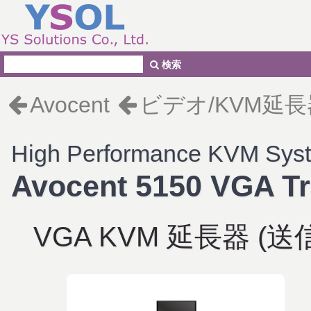
検索
Avocent
ビデオ/KVM延長
High Performance KVM Sys
Avocent 5150 VGA Tr
VGA KVM 延長器 (送