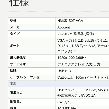
仕様
型番
HMX5150T-VGA
メーカー
Avocent
タイプ
VGA KVM 延長器 (送信)
VGA 入力 (ミニD-sub15ピン) x1,
ポート
RJ45 x1, USB Type-A x2
ニプラグ) x1
最大解像度
1920x1200@60Hz
オーディオ
アナログステレオ 入力/出力
USB
USB HID
ケーブル/ケーブル長
Cat5e以上, 100m (イーサネッ
電源
USBバスパワー：USB x2, 5W (50
電源入力
外部電源入力：5VDC 1A
消費電力
3W (typ.)
熱量
10.2 BTU/hr