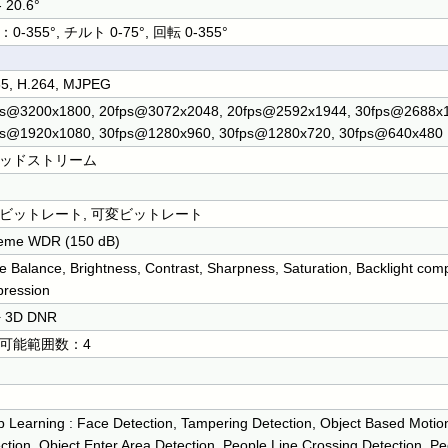
- 20.6°
0-355°, チルト 0-75°, 回転 0-355°
65, H.264, MJPEG
ps@3200x1800, 20fps@3072x2048, 20fps@2592x1944, 30fps@2688x1
ps@1920x1080, 30fps@1280x960, 30fps@1280x720, 30fps@640x480
ッドストリーム
ビットレート, 可変ビットレート
reme WDR (150 dB)
e Balance, Brightness, Contrast, Sharpness, Saturation, Backlight com
ression
+ 3D DNR
可能範囲数：4
 Learning : Face Detection, Tampering Detection, Object Based Motion
ction, Object Enter Area Detection, People Line Crossing Detection, Pe