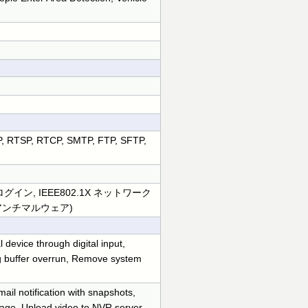
, RTSP, RTCP, SMTP, FTP, SFTP,
ン, IEEE802.1X ネットワーク
アンチマルウェア)
 device through digital input,
og buffer overrun, Remove system
il notification with snapshots,
orage, Upload video to NVR server,