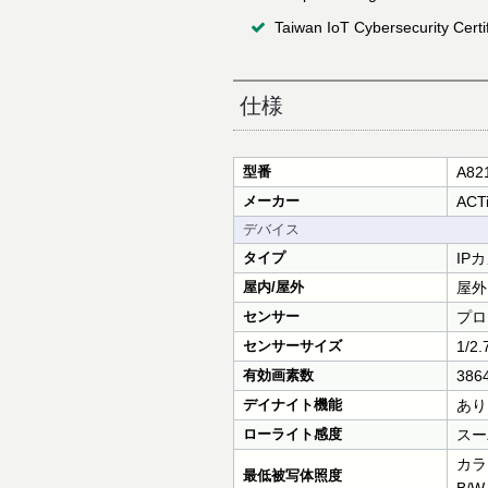
Taiwan IoT Cybersecurity Certi
仕様
型番
A82
メーカー
ACT
デバイス
タイプ
IP
屋内/屋外
屋外
センサー
プロ
センサーサイズ
1/2
有効画素数
3864
デイナイト機能
あり
ローライト感度
スー
カラー
最低被写体照度