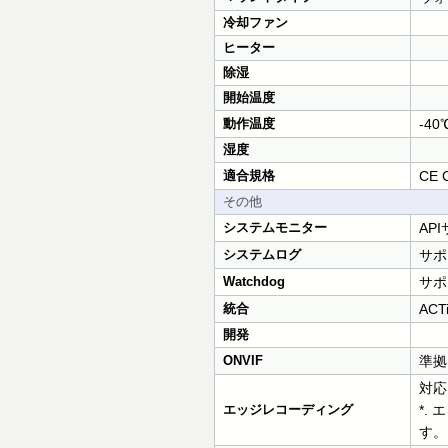
冷却ファン
ヒーター
除湿
開始温度
動作温度
-40
湿度
適合規格
CE C
その他
システムモニター
AP
システムログ
サポ
Watchdog
サポ
統合
AC
開発
ONVIF
準拠 P
対応 
エッジレコーディング
*. 
す。