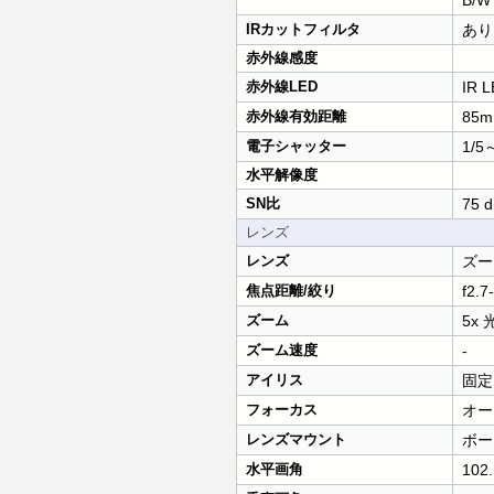
B/W：
IRカットフィルタ
あり
赤外線感度
赤外線LED
IR L
赤外線有効距離
85m
電子シャッター
1/5
水平解像度
SN比
75 
レンズ
レンズ
ズー
焦点距離/絞り
f2.7
ズーム
5x
ズーム速度
-
アイリス
固定
フォーカス
オー
レンズマウント
ボー
水平画角
102.