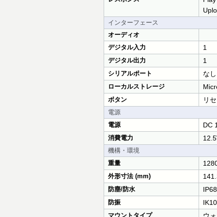
Uplo
インターフェース
オーディオ
デジタル入力
1
デジタル出力
1
シリアルポート
なし
ローカルストレージ
Mi
ボタン
リセ
電源
電源
DC 1
消費電力
12.
機構・環境
重量
128
外形寸法 (mm)
141.
防塵/防水
IP68
防振
IK10
マウントタイプ
ウォ