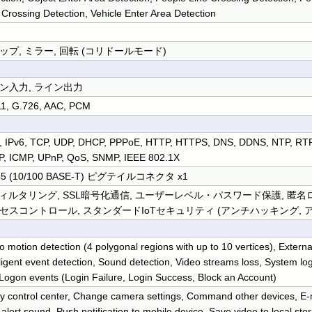
 Crossing Detection, Vehicle Enter Area Detection
ップ, ミラー, 回転 (コリドールモード)
ン入力, ライン出力
1, G.726, AAC, PCM
, IPv6, TCP, UDP, DHCP, PPPoE, HTTP, HTTPS, DNS, DDNS, NTP, RTP
, ICMP, UPnP, QoS, SNMP, IEEE 802.1X
45 (10/100 BASE-T) ピグテイルコネクタ x1
フィルタリング, SSL暗号化通信, ユーザーレベル・パスワード保護, 匿名ログイ
セスコントロール, スタンダードIoTセキュリティ (アンチハッキング, 
o motion detection (4 polygonal regions with up to 10 vertices), External
lligent event detection, Sound detection, Video streams loss, System l
 Logon events (Login Failure, Login Success, Block an Account)
fy control center, Change camera settings, Command other devices, E-ma
 alert sound, Push notification to mobile device, Save video to local st