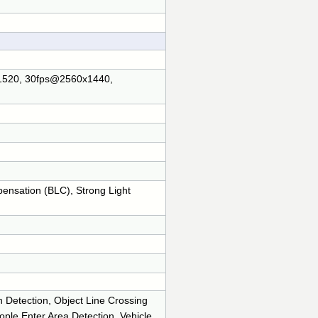
520, 30fps@2560x1440,
pensation (BLC), Strong Light
 Detection, Object Line Crossing
ople Enter Area Detection, Vehicle