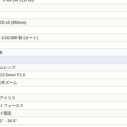
0 lux (IR LED on)
ED x3 (850nm)
～1/10,000 秒 (オート)
dB
ムレンズ
-13.5mm/ F1.6
 光学ズーム
アイリス
トフォーカス
ド固定
1° - 34.5°