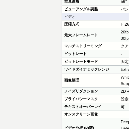
垂直画角
56° 
ビューアングル調整
パン：
ビデオ
圧縮方式
H.2
20f
最大フレームレート
30f
マルチストリーミング
クア
ビットレート
-
ビットレートモード
固定
ワイドダイナミックレンジ
Ext
Whit
画像処理
Supp
ノイズリダクション
2D 
プライバシーマスク
設定
テキストオーバーレイ
可
オンスクリーン画像
Deep
ビデオ分析 (内蔵)
Dete