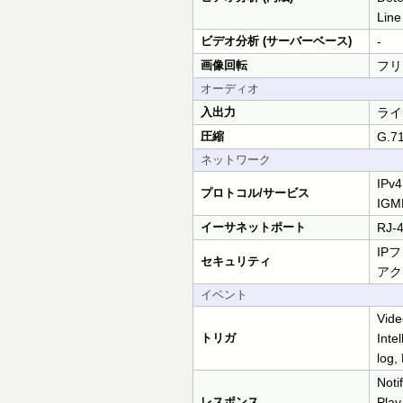
Line
ビデオ分析 (サーバーベース)
-
画像回転
フリ
オーディオ
入出力
ライ
圧縮
G.71
ネットワーク
IPv4
プロトコル/サービス
IGMP
イーサネットポート
RJ-
IP
セキュリティ
アク
イベント
Vide
トリガ
Inte
log,
Noti
レスポンス
Play