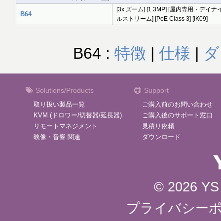
[3x ズーム] [1.3MP] [屋内専用・デイナイト] 
B64
ルストリーム] [PoE Class 3] [IK09]
B64 :
特徴
|
仕様
|
ダ
Solutions/Products
Support
取り扱い製品一覧
ご購入前のお問い合わせ
KVM (ドロワー/切替器/延長器)
ご購入後のサポート窓口
リモートマネジメント
見積り依頼
映像・音響 関連
ダウンロード
© 2026 YS 
プライバシー