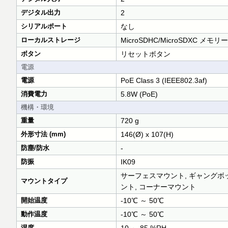
デジタル出力
2
シリアルポート
なし
ローカルストレージ
MicroSDHC/MicroSDXC 
ボタン
リセットボタン
電源
電源
PoE Class 3 (IEEE802.3af)
消費電力
5.8W (PoE)
機構・環境
重量
720 g
外形寸法 (mm)
146(Ø) x 107(H)
防塵/防水
-
防振
IK09
サーフェスマウント, ギャングボッ
マウントタイプ
ント, コーナーマウント
開始温度
-10℃ ～ 50℃
動作温度
-10℃ ～ 50℃
湿度