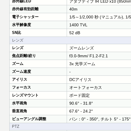
赤外線LED
アダプティブ IR LED x10 (850nm
赤外線有効距離
40m
電子シャッター
1/5～1/2,000 秒 (マニュアル), 1/
水平解像度
1400 TVL
SN比
52 dB
レンズ
レンズ
ズームレンズ
焦点距離/絞り
f3.0-9mm/ F1.2-F2.1
ズーム
3x 光学ズーム
ズーム速度
-
アイリス
DCアイリス
フォーカス
オートフォーカス
レンズマウント
ボード固定
水平画角
90.6° - 31.8°
垂直画角
67.6° - 24.2°
ビューアングル調整
パン：0° - 350°, チルト 5° - 175°,
PTZ