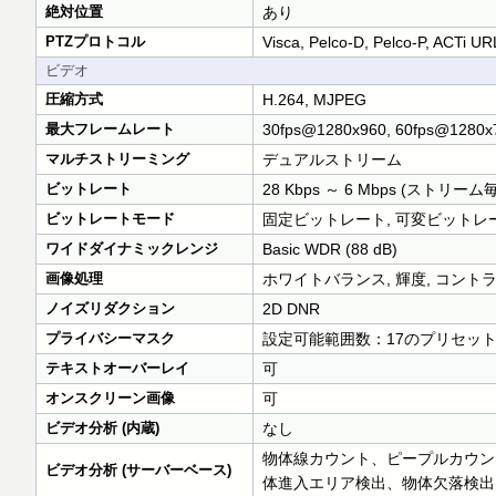
絶対位置
あり
PTZプロトコル
Visca, Pelco-D, Pelco-P, ACT
ビデオ
圧縮方式
H.264, MJPEG
最大フレームレート
30fps@1280x960, 60fps@1280x
マルチストリーミング
デュアルストリーム
ビットレート
28 Kbps ～ 6 Mbps (ストリーム毎
ビットレートモード
固定ビットレート, 可変ビットレ
ワイドダイナミックレンジ
Basic WDR (88 dB)
画像処理
ホワイトバランス, 輝度, コント
ノイズリダクション
2D DNR
プライバシーマスク
設定可能範囲数：17のプリセッ
テキストオーバーレイ
可
オンスクリーン画像
可
ビデオ分析 (内蔵)
なし
物体線カウント、ピープルカウン
ビデオ分析 (サーバーベース)
体進入エリア検出、物体欠落検出