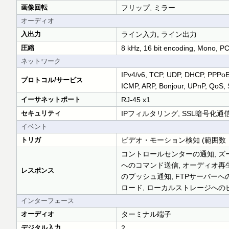
画像回転
フリップ, ミラー
オーディオ
入出力
ライン入力, ライン出力
圧縮
8 kHz, 16 bit encoding, Mono, P
ネットワーク
IPv4/v6, TCP, UDP, DHCP, PPPo
プロトコル/サービス
ICMP, ARP, Bonjour, UPnP, QoS,
イーサネットポート
RJ-45 x1
セキュリティ
IPフィルタリング, SSL暗号化通信
イベント
トリガ
ビデオ・モーション検知 (範囲数：
コントロールセンターの通知, ズ
へのコマンド送信, オーディオ再生
レスポンス
のプッシュ通知, FTPサーバー
ロード, ローカルストレージへの
インターフェース
オーディオ
ターミナル端子
デジタル入力
2