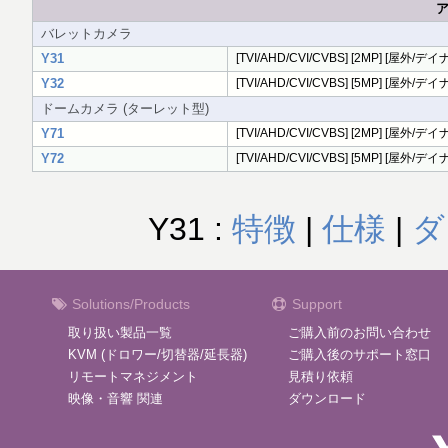
ア
バレットカメラ
Y31
[TVI/AHD/CVI/CVBS] [2MP] [屋外/デイナイ
Y32
[TVI/AHD/CVI/CVBS] [5MP] [屋外/デイナイ
ドームカメラ (ターレット型)
Y71
[TVI/AHD/CVI/CVBS] [2MP] [屋外/デイナイ
Y72
[TVI/AHD/CVI/CVBS] [5MP] [屋外/デイナイ
Y31 :
特徴
|
仕様
|
ダ
Solutions/Products
Support
取り扱い製品一覧
ご購入前のお問い合わせ
KVM (ドロワー/切替器/延長器)
ご購入後のサポート窓口
リモートマネジメント
見積り依頼
映像・音響 関連
ダウンロード