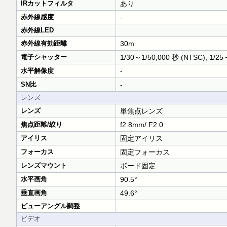
IRカットフィルタ
あり
赤外線感度
-
赤外線LED
赤外線有効距離
30m
電子シャッター
1/30～1/50,000 秒 (NTSC), 1/25
水平解像度
-
SN比
-
レンズ
レンズ
単焦点レンズ
焦点距離/絞り
f2.8mm/ F2.0
アイリス
固定アイリス
フォーカス
固定フォーカス
レンズマウント
ボード固定
水平画角
90.5°
垂直画角
49.6°
ビューアングル調整
ビデオ