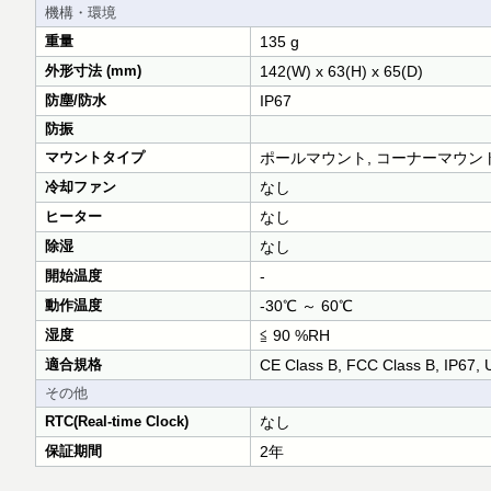
機構・環境
重量
135 g
外形寸法 (mm)
142(W) x 63(H) x 65(D)
防塵/防水
IP67
防振
マウントタイプ
ポールマウント, コーナーマウン
冷却ファン
なし
ヒーター
なし
除湿
なし
開始温度
-
動作温度
-30℃ ～ 60℃
湿度
≦ 90 %RH
適合規格
CE Class B, FCC Class B, IP67, 
その他
RTC(Real-time Clock)
なし
保証期間
2年