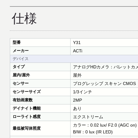
仕様
型番
Y31
メーカー
ACTi
デバイス
タイプ
アナログHDカメラ：バレットカ
屋内/屋外
屋外
センサー
プログレッシブ スキャン CMOS
センサーサイズ
1/3インチ
有効画素数
2MP
デイナイト機能
あり
ローライト感度
エクストリーム
カラー：0.02 lux/ F2.0 (AGC on)
最低被写体照度
B/W：0 lux (IR LED)