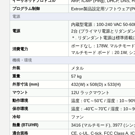
イーサネットプロトコル
ARP, ICMP (Ping), DHCP, DNS, H
プログラム制御
Extron製品設定用ソフトウェア(PCS), Ext
電源
内蔵型電源：100-240 VAC 50-60
電源
2台 (プライマリ電源とリダンダン
＊. リダンダント電源は標準搭載
ボードなし：178W, マルチモード x
消費電力
マルチモード ボード：20.1W, 
機構・環境
外装
メタル
重量
57 kg
外形寸法 (mm)
432(W) x 508(D) x 533(H)
マウント
12U ラックマウント
動作環境
温度：0℃～50℃ / 湿度：10～9
保存環境
温度：-40℃～70℃ / 湿度：10
冷却
ファン
熱量 (BTU/HR)
3416 (マルチモード), 3977 (
適合規格
CE, c-UL, C-tick, FCC Class A