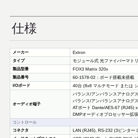
仕様
メーカー
Extron
タイプ
モジュール式 光ファイバーマト
製品型番
FOX3 Matrix 320x
製品番号
60-1578-02：ボード搭載未搭載
I/Oボード
40台 (8x8 マルチモード または
バランス/アンバランスアナログステ
バランス/アンバランスアナログステ
オーディオ端子
ATポート Dante/AES-67 (RJ45) x
DMPオーディオプロセッサー拡張ポート
コントロール
コネクタ
LAN (RJ45), RS-232 (3ピンター