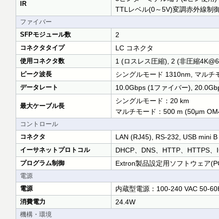
IR
TTLレベル(0～5V)変調赤外線制御：
ファイバー
SFPモジュール数
2
コネクタタイプ
LC コネクタ
使用コネクタ数
1 (ロスレス圧縮), 2 (非圧縮4K@
ピーク波長
シングルモード 1310nm, マルチモ
データレート
10.0Gbps (1ファイバー), 20.0G
シングルモード：20 km
最大ケーブル長
マルチモード：500 m (50μm OM4,
コントロール
コネクタ
LAN (RJ45), RS-232, USB mini B
イーサネットプロトコル
DHCP、DNS、HTTP、HTTPS、I
プログラム制御
Extron製品設定用ソフトウェア(PCS), Ext
電源
電源
内蔵型電源：100-240 VAC 50-60
消費電力
24.4W
機構・環境