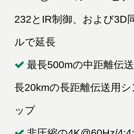
232とIR制御、および3
ルで延長
最長500mの中距離伝
長20kmの長距離伝送用
ップ
非圧縮の4K@60Hz/4