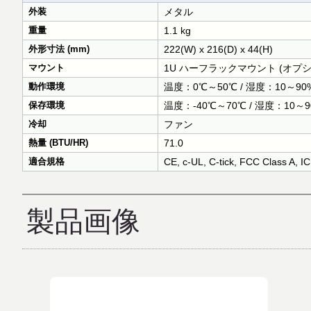
外装
メタル
重量
1.1 kg
外形寸法 (mm)
222(W) x 216(D) x 44(H)
マウント
1U ハーフラックマウント (オプシ
動作環境
温度：0℃～50℃ / 湿度：10～9
保存環境
温度：-40℃～70℃ / 湿度：10
冷却
ファン
熱量 (BTU/HR)
71.0
適合規格
CE, c-UL, C-tick, FCC Class A
製品画像