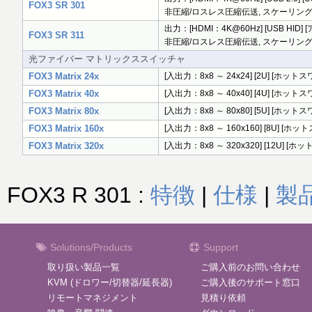
FOX3 SR 301
非圧縮/ロスレス圧縮伝送, スケーリングエ
出力：[HDMI：4K@60Hz] [USB HID
FOX3 SR 311
非圧縮/ロスレス圧縮伝送, スケーリングエ
光ファイバー マトリックススイッチャ
FOX3 Matrix 24x
[入出力：8x8 ～ 24x24] [2U] [
FOX3 Matrix 40x
[入出力：8x8 ～ 40x40] [4U] [
FOX3 Matrix 80x
[入出力：8x8 ～ 80x80] [5U] [
FOX3 Matrix 160x
[入出力：8x8 ～ 160x160] [8U]
FOX3 Matrix 320x
[入出力：8x8 ～ 320x320] [12U
FOX3 R 301 :
特徴
|
仕様
|
製
Solutions/Products
Support
取り扱い製品一覧
ご購入前のお問い合わせ
KVM (ドロワー/切替器/延長器)
ご購入後のサポート窓口
リモートマネジメント
見積り依頼