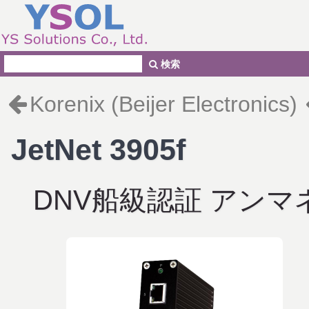
検索
Korenix (Beijer Electronics)
JetNet 3905f
DNV船級認証 アン